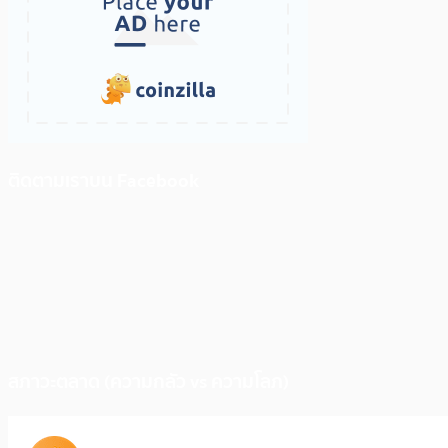
ติดตามเราบน Facebook
สภาวะตลาด (ความกลัว vs ความโลภ)