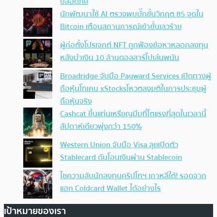
ปลอดภัย
นักพัฒนาใช้ AI ตรวจพบบั๊กขั้นวิกฤต 85 จุดใน
Bitcoin เตือนสถานการณ์เข้าขั้นเลวร้าย
ผู้ก่อตั้งโปรเจกต์ NFT ถูกฟ้องข้อหาหลอกลงทุน
หลังนำเงิน 10 ล้านดอลลาร์ไปเล่นพนัน
Broadridge จับมือ Payward Services เปิดทางผู้
ถือหุ้นโทเคน xStocksโหวตลงมติในการประชุมผู้
ถือหุ้นจริง
Cashcat ขึ้นแท่นเหรียญมีมที่โตแรงที่สุดในเวลานี้
สัปดาห์เดียวพุ่งกว่า 150%
Western Union จับมือ Visa ลุยเปิดตัว
Stablecard ดันโอนเงินผ่าน Stablecoin
ไขความลับนักลงทุนคริปโทฯ เกาหลีใต้! รอดจาก
แฮก Coldcard Wallet ได้อย่างไร
เป้าหมายของเรา