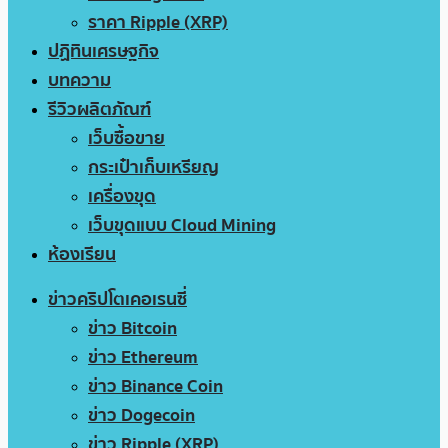
ราคา Ripple (XRP)
ปฏิทินเศรษฐกิจ
บทความ
รีวิวผลิตภัณฑ์
เว็บซื้อขาย
กระเป๋าเก็บเหรียญ
เครื่องขุด
เว็บขุดแบบ Cloud Mining
ห้องเรียน
ข่าวคริปโตเคอเรนซี่
ข่าว Bitcoin
ข่าว Ethereum
ข่าว Binance Coin
ข่าว Dogecoin
ข่าว Ripple (XRP)