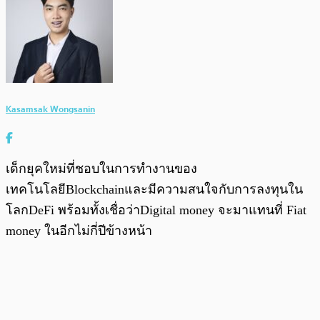
Kasamsak Wongsanin
เด็กยุคใหม่ที่ชอบในการทำงานของ
เทคโนโลยีBlockchainและมีความสนใจกับการลงทุนใน
โลกDeFi พร้อมทั้งเชื่อว่าDigital money จะมาแทนที่ Fiat
money ในอีกไม่กี่ปีข้างหน้า