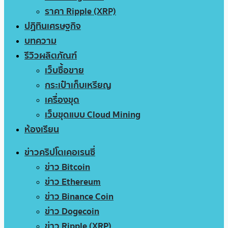
ราคา Ripple (XRP)
ปฏิทินเศรษฐกิจ
บทความ
รีวิวผลิตภัณฑ์
เว็บซื้อขาย
กระเป๋าเก็บเหรียญ
เครื่องขุด
เว็บขุดแบบ Cloud Mining
ห้องเรียน
ข่าวคริปโตเคอเรนซี่
ข่าว Bitcoin
ข่าว Ethereum
ข่าว Binance Coin
ข่าว Dogecoin
ข่าว Ripple (XRP)