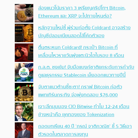
ส่องแนวโน้มราคา 3 เหรียญคริปโทฯ Bitcoin,
Ethereum และ XRP จะไปทางไหนต่อ?
หลักฐานใหม่ชี้ ผู้ร่วมก่อตั้ง Coldcard อาจสร้าง
บัญชีปลอมเนียนสอดไส้โค้ดตัวเอง
ตื่นตระหนก Coldcard! กระเป๋า Bitcoin ที่
เคลื่อนไหวรายวันพุ่งแตะนิวไฮในรอบ 8 เดือน
ก.ล.ต. ชงเข้ม! จับมือแบงก์ชาติยกระดับการกำกับ
ดูแลธุรกรรม Stablecoin เล็งออกแนวทางปีนี้
จับตาแนวต้านชี้ชะตา! กราฟ Bitcoin ก่อตัว
แพทเทิร์นกระทิง จ่อพุ่งทดสอบ $76,000
เจาะลึกมุมมอง CIO Bitwise ทำไม 12-24 เดือน
ข้างหน้าคือ ยุคทองของ Tokenization
ถอดบทเรียน 40 ปี ‘กรณ์ จาติกวณิช’ ชี้ 5 วิธีเอา
ตัวรอดในตลาดการลงทุน