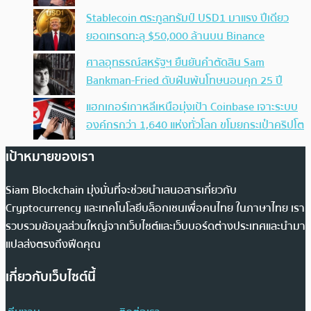
Stablecoin ตระกูลทรัมป์ USD1 มาแรง ปีเดียว
ยอดเทรดทะลุ $50,000 ล้านบน Binance
ศาลอุทธรณ์สหรัฐฯ ยืนยันคำตัดสิน Sam
Bankman-Fried ดับฝันพ้นโทษนอนคุก 25 ปี
แฮกเกอร์เกาหลีเหนือมุ่งเป้า Coinbase เจาะระบบ
องค์กรกว่า 1,640 แห่งทั่วโลก ขโมยกระเป๋าคริปโต
เป้าหมายของเรา
Siam Blockchain มุ่งมั่นที่จะช่วยนำเสนอสารเกี่ยวกับ
Cryptocurrency และเทคโนโลยีบล็อกเชนเพื่อคนไทย ในภาษาไทย เรา
รวบรวมข้อมูลส่วนใหญ่จากเว็บไซต์และเว็บบอร์ดต่างประเทศและนำมา
แปลส่งตรงถึงฟีดคุณ
เกี่ยวกับเว็บไซต์นี้