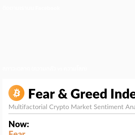
ติดตามเราบน Facebook
สภาวะตลาด (ความกลัว vs ความโลภ)