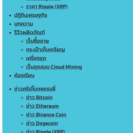
ราคา Ripple (XRP)
ปฏิทินเศรษฐกิจ
บทความ
รีวิวผลิตภัณฑ์
เว็บซื้อขาย
กระเป๋าเก็บเหรียญ
เครื่องขุด
เว็บขุดแบบ Cloud Mining
ห้องเรียน
ข่าวคริปโตเคอเรนซี่
ข่าว Bitcoin
ข่าว Ethereum
ข่าว Binance Coin
ข่าว Dogecoin
ข่าว Ripple (XRP)