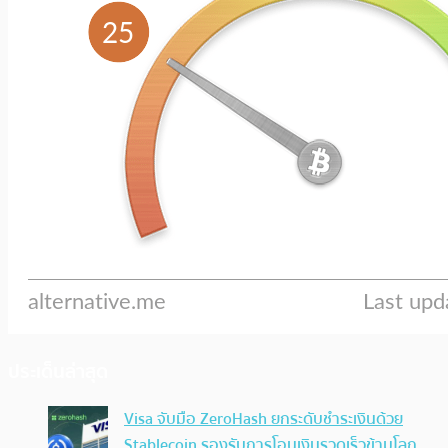
ประเด็นล่าสุด
Visa จับมือ ZeroHash ยกระดับชำระเงินด้วย
Stablecoin รองรับการโอนเงินรวดเร็วข้ามโลก