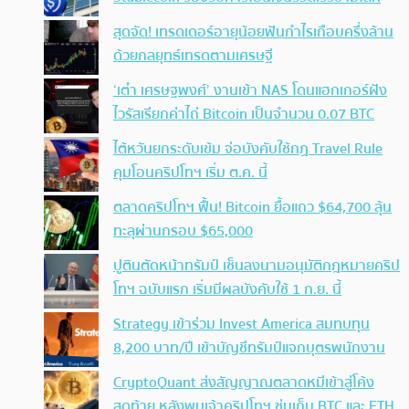
สุดจัด! เทรดเดอร์อายุน้อยฟันกำไรเกือบครึ่งล้าน
ด้วยกลยุทธ์เทรดตามเศรษฐี
‘เต๋า เศรษฐพงศ์’ งานเข้า NAS โดนแฮกเกอร์ฝัง
ไวรัสเรียกค่าไถ่ Bitcoin เป็นจำนวน 0.07 BTC
ไต้หวันยกระดับเข้ม จ่อบังคับใช้กฏ Travel Rule
คุมโอนคริปโทฯ เริ่ม ต.ค. นี้
ตลาดคริปโทฯ ฟื้น! Bitcoin ยื้อแถว $64,700 ลุ้น
ทะลุผ่านกรอบ $65,000
ปูตินตัดหน้าทรัมป์ เซ็นลงนามอนุมัติกฎหมายคริป
โทฯ ฉบับแรก เริ่มมีผลบังคับใช้ 1 ก.ย. นี้
Strategy เข้าร่วม Invest America สมทบทุน
8,200 บาท/ปี เข้าบัญชีทรัมป์แจกบุตรพนักงาน
CryptoQuant ส่งสัญญาณตลาดหมีเข้าสู่โค้ง
สุดท้าย หลังพบเจ้าคริปโทฯ ซุ่มเก็บ BTC และ ETH