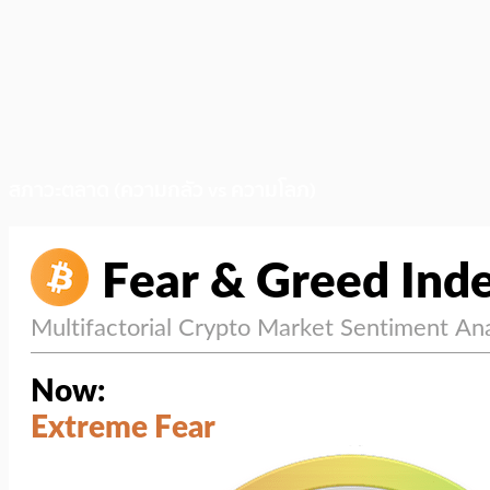
สภาวะตลาด (ความกลัว vs ความโลภ)