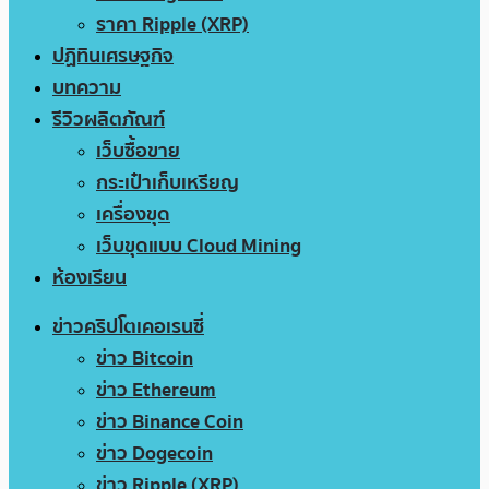
ราคา Ripple (XRP)
ปฏิทินเศรษฐกิจ
บทความ
รีวิวผลิตภัณฑ์
เว็บซื้อขาย
กระเป๋าเก็บเหรียญ
เครื่องขุด
เว็บขุดแบบ Cloud Mining
ห้องเรียน
ข่าวคริปโตเคอเรนซี่
ข่าว Bitcoin
ข่าว Ethereum
ข่าว Binance Coin
ข่าว Dogecoin
ข่าว Ripple (XRP)