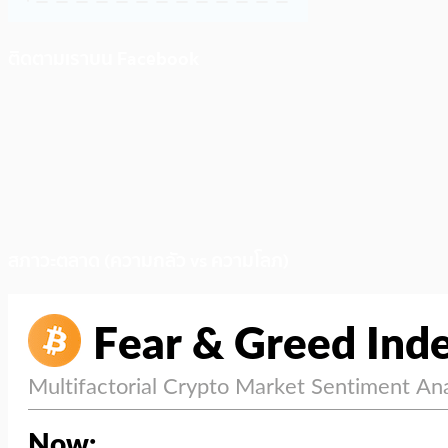
ติดตามเราบน Facebook
สภาวะตลาด (ความกลัว vs ความโลภ)