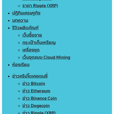
ราคา Ripple (XRP)
ปฏิทินเศรษฐกิจ
บทความ
รีวิวผลิตภัณฑ์
เว็บซื้อขาย
กระเป๋าเก็บเหรียญ
เครื่องขุด
เว็บขุดแบบ Cloud Mining
ห้องเรียน
ข่าวคริปโตเคอเรนซี่
ข่าว Bitcoin
ข่าว Ethereum
ข่าว Binance Coin
ข่าว Dogecoin
ข่าว Ripple (XRP)