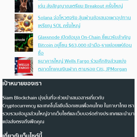
เด่น ส่งสัญญาณเตรียม Breakout ครั้งใหญ่
Solana จ่อโหวตจริง ลุ้นผ่านข้อเสนอเผาอุปทาน
เหรียญ SOL ครั้งใหญ่
Glassnode เปิดข้อมูล On-Chain ชี้แนวรับสำคัญ
Bitcoin อยู่โซน $63,000 เจ้ามือ-รายย่อยแห่ช้อน
ซื้อ
ธนาคารใหญ่ Wells Fargo ร่วมศึกชิงส่วนแบ่ง
ตลาดโทเคนเงินฝาก ตามรอย Citi, JPMorgan
เป้าหมายของเรา
Siam Blockchain มุ่งมั่นที่จะช่วยนำเสนอสารเกี่ยวกับ
Cryptocurrency และเทคโนโลยีบล็อกเชนเพื่อคนไทย ในภาษาไทย เรา
รวบรวมข้อมูลส่วนใหญ่จากเว็บไซต์และเว็บบอร์ดต่างประเทศและนำมา
แปลส่งตรงถึงฟีดคุณ
เกี่ยวกับเว็บไซต์นี้