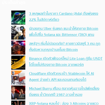
ประเด็นล่าสุด
3 เหตุผลทำไมราคา Cardano (Ada) ถึงพุ่งแรง
22% ในสัปดาห์เดียว
นักลงทุน Uber รุ่นแรก แนะนำให้เทขาย Bitcoin
เพื่อไปซื้อ Solana และ Bittensor (TAO) แทน
สหรัฐฯ เริ่มไม่ปลอดภัย? ชายชาวมิสซูรี 3 คน ถูก
ตั้งข้อหาบุกรุกบ้านขโมย Bitcoin
Binance เปิดตัวฟีเจอร์ใหม่ Lite Loan กู้ยืม USDT
ได้โดยไม่ต้องขาย Bitcoin จากพอร์ต
Cloudflare เปิดตัวกระเป๋า Stablecoin ให้ AI
Agent จ่ายค่า API และคอนเทนต์เองได้
Michael Burry เตือน ตลาดหุ้นอาจใกล้พีคเสี่ยง
ดิ่งแรง ย้ำวิกฤตปี 1987 อาจซ้ำรอย
XRP-Solana หลบไป : ส่อง 3 Altcoins ฉายแวว