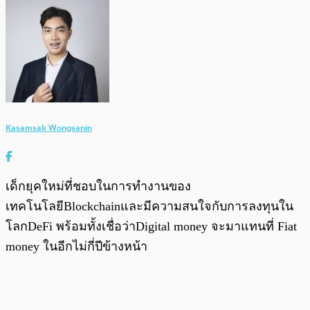
Kasamsak Wongsanin
เด็กยุคใหม่ที่ชอบในการทำงานของ
เทคโนโลยีBlockchainและมีความสนใจกับการลงทุนใน
โลกDeFi พร้อมทั้งเชื่อว่าDigital money จะมาแทนที่ Fiat
money ในอีกไม่กี่ปีข้างหน้า