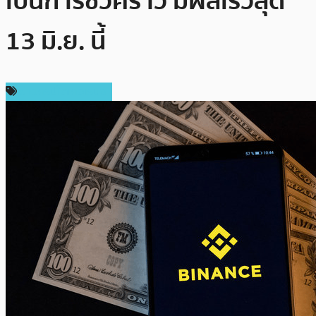
เป็นการชั่วคราว มีผลเร็วสุด
13 มิ.ย. นี้
ข่าวคริปโตเคอเรนซี่