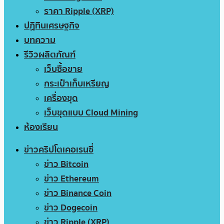
ราคา Ripple (XRP)
ปฏิทินเศรษฐกิจ
บทความ
รีวิวผลิตภัณฑ์
เว็บซื้อขาย
กระเป๋าเก็บเหรียญ
เครื่องขุด
เว็บขุดแบบ Cloud Mining
ห้องเรียน
ข่าวคริปโตเคอเรนซี่
ข่าว Bitcoin
ข่าว Ethereum
ข่าว Binance Coin
ข่าว Dogecoin
ข่าว Ripple (XRP)