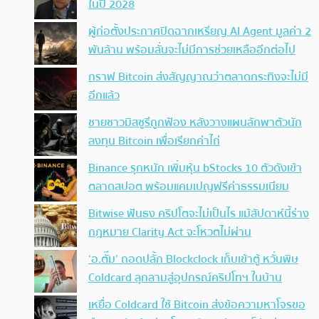
ในปี 2028
ผู้ก่อตั้งประกาศปิดฉากเหรียญ AI Agent มูลค่า 2
พันล้าน พร้อมลั่นจะไม่มีการช่วยเหลืออีกต่อไป
กราฟ Bitcoin ส่งสัญญาณว่าตลาดกระทิงจะไม่มี
อีกแล้ว
ชายชาวมิสซูรีถูกฟ้อง หลังวางแผนลักพาตัวนัก
ลงทุน Bitcoin เพื่อเรียกค่าไถ่
Binance รุกหนัก เพิ่มหุ้น bStocks 10 ตัวดังเข้า
ตลาดสปอต พร้อมแคมเปญฟรีค่าธรรมเนียม
Bitwise ฟันธง คริปโตจะไม่เป็นไร แม้สัปดาห์นี้ร่าง
กฎหมาย Clarity Act จะโหวตไม่ผ่าน
‘อ.ตั๊ม’ ถอดปลั้ก Blockclock เก็บเข้าตู้ หวั่นพิษ
Coldcard ลุกลามสู่อุปกรณ์คริปโทฯ ในบ้าน
เหยื่อ Coldcard ใช้ Bitcoin ส่งข้อความหาโจรขอ