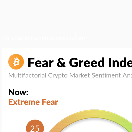
สภาวะตลาด (ความกลัว vs ความโลภ)