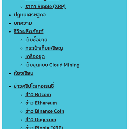
ราคา Ripple (XRP)
ปฏิทินเศรษฐกิจ
บทความ
รีวิวผลิตภัณฑ์
เว็บซื้อขาย
กระเป๋าเก็บเหรียญ
เครื่องขุด
เว็บขุดแบบ Cloud Mining
ห้องเรียน
ข่าวคริปโตเคอเรนซี่
ข่าว Bitcoin
ข่าว Ethereum
ข่าว Binance Coin
ข่าว Dogecoin
ข่าว Ripple (XRP)