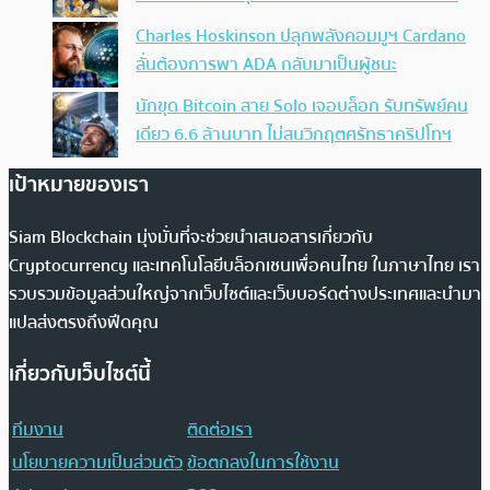
Charles Hoskinson ปลุกพลังคอมมูฯ Cardano
ลั่นต้องการพา ADA กลับมาเป็นผู้ชนะ
นักขุด Bitcoin สาย Solo เจอบล็อก รับทรัพย์คน
เดียว 6.6 ล้านบาท ไม่สนวิกฤตศรัทธาคริปโทฯ
เป้าหมายของเรา
Siam Blockchain มุ่งมั่นที่จะช่วยนำเสนอสารเกี่ยวกับ
Cryptocurrency และเทคโนโลยีบล็อกเชนเพื่อคนไทย ในภาษาไทย เรา
รวบรวมข้อมูลส่วนใหญ่จากเว็บไซต์และเว็บบอร์ดต่างประเทศและนำมา
แปลส่งตรงถึงฟีดคุณ
เกี่ยวกับเว็บไซต์นี้
ทีมงาน
ติดต่อเรา
นโยบายความเป็นส่วนตัว
ข้อตกลงในการใช้งาน