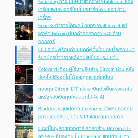
Samsung อาจเป็นผู้นำแจกจ่าย Stablecoin หลัง
เตรียมเพิ่มฟีเจอร์ใหม่ในสมาร์ทโฟน 800 ล้าน
เครื่อง
SpaceX ทำรายได้ทะลุเป้าของ Wall Street แต่
พอร์ต Bitcoin มีมูลค่าลดลงกว่า 540 ล้าน
ดอลลาร์
CLICX ลั่นพร้อมดำเนินคดีผู้ตั้งใจบิดหนี้ พร้อมปิด
รับสมัครชั่วคราวหลังคนแห่ยื่นจนระบบล้น
Coldcard เตือนผู้ใช้งานรีบย้าย Bitcoin ด่วน หลัง
ช่องโหว่ยังอุดไม่ได้ และถูกเจาะต่อเนื่อง
กองทุน Bitcoin ETF เจ๊งและปิดตัวเป็นแห่งแรกใน
สหรัฐหลังเงินทุนไหลออกไปฝั่ง AI
BlackRock ลุยเปิดตัว Tokenized สำหรับกองทุน
ตลาดเงินยุโรปมูลค่า 3.11 แสนล้านดอลลาร์
แบงก์ใหญ่สุดของอิตาลี ลดสัดส่วน Bitcoin ETF
ลง 99% หันลงทุน ใน Ethereum แทนถึง 3 เท่า