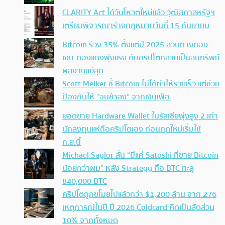
CLARITY Act ได้วันโหวตใหม่แล้ว วุฒิสภาสหรัฐฯ
เตรียมพิจารณาร่างกฎหมายวันที่ 15 กันยายน
Bitcoin ร่วง 35% ตั้งแต่ปี 2025 สวนทางทอง-
เงิน-ทองแดงพุ่งแรง ดันคริปโตกลายเป็นสินทรัพย์
ผลงานแย่สุด
Scott Melker ชี้ Bitcoin ไม่ได้ทำให้รวยเร็ว แต่ช่วย
ป้องกันให้ “จนช้าลง” จากเงินเฟ้อ
ยอดขาย Hardware Wallet ในรัสเซียพุ่งสูง 2 เท่า
นักลงทุนแห่ถือคริปโตเอง ก่อนกฎใหม่เริ่มใช้
ก.ย.นี้
Michael Saylor ลั่น “มีแค่ Satoshi ที่ขาย Bitcoin
น้อยกว่าผม” หลัง Strategy ถือ BTC ทะลุ
840,000 BTC
คริปโตถูกขโมยไปแล้วกว่า $1,200 ล้าน จาก 276
เหตุการณ์ในปี ปี 2026 Coldcard คิดเป็นสัดส่วน
10% จากทั้งหมด