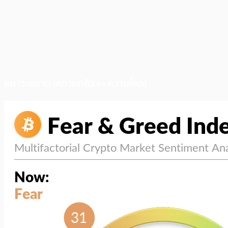
สภาวะตลาด (ความกลัว vs ความโลภ)