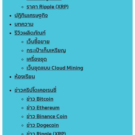
ราคา Ripple (XRP)
ปฏิทินเศรษฐกิจ
บทความ
รีวิวผลิตภัณฑ์
เว็บซื้อขาย
กระเป๋าเก็บเหรียญ
เครื่องขุด
เว็บขุดแบบ Cloud Mining
ห้องเรียน
ข่าวคริปโตเคอเรนซี่
ข่าว Bitcoin
ข่าว Ethereum
ข่าว Binance Coin
ข่าว Dogecoin
ข่าว Ripple (XRP)