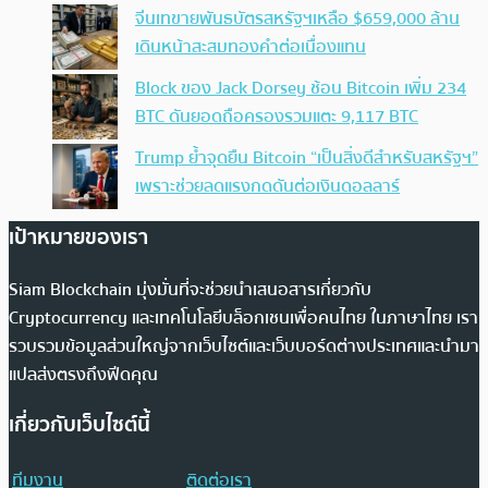
จีนเทขายพันธบัตรสหรัฐฯเหลือ $659,000 ล้าน
เดินหน้าสะสมทองคำต่อเนื่องแทน
Block ของ Jack Dorsey ช้อน Bitcoin เพิ่ม 234
BTC ดันยอดถือครองรวมแตะ 9,117 BTC
Trump ย้ำจุดยืน Bitcoin “เป็นสิ่งดีสำหรับสหรัฐฯ”
เพราะช่วยลดแรงกดดันต่อเงินดอลลาร์
เป้าหมายของเรา
Siam Blockchain มุ่งมั่นที่จะช่วยนำเสนอสารเกี่ยวกับ
Cryptocurrency และเทคโนโลยีบล็อกเชนเพื่อคนไทย ในภาษาไทย เรา
รวบรวมข้อมูลส่วนใหญ่จากเว็บไซต์และเว็บบอร์ดต่างประเทศและนำมา
แปลส่งตรงถึงฟีดคุณ
เกี่ยวกับเว็บไซต์นี้
ทีมงาน
ติดต่อเรา