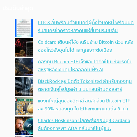
ประเด็นล่าสุด
CLICX ลั่นพร้อมดำเนินคดีผู้ตั้งใจบิดหนี้ พร้อมปิด
รับสมัครชั่วคราวหลังคนแห่ยื่นจนระบบล้น
Coldcard เตือนผู้ใช้งานรีบย้าย Bitcoin ด่วน หลัง
ช่องโหว่ยังอุดไม่ได้ และถูกเจาะต่อเนื่อง
กองทุน Bitcoin ETF เจ๊งและปิดตัวเป็นแห่งแรกใน
สหรัฐหลังเงินทุนไหลออกไปฝั่ง AI
BlackRock ลุยเปิดตัว Tokenized สำหรับกองทุน
ตลาดเงินยุโรปมูลค่า 3.11 แสนล้านดอลลาร์
แบงก์ใหญ่สุดของอิตาลี ลดสัดส่วน Bitcoin ETF
ลง 99% หันลงทุน ใน Ethereum แทนถึง 3 เท่า
Charles Hoskinson ปลุกพลังคอมมูฯ Cardano
ลั่นต้องการพา ADA กลับมาเป็นผู้ชนะ