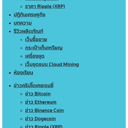
ราคา Ripple (XRP)
ปฏิทินเศรษฐกิจ
บทความ
รีวิวผลิตภัณฑ์
เว็บซื้อขาย
กระเป๋าเก็บเหรียญ
เครื่องขุด
เว็บขุดแบบ Cloud Mining
ห้องเรียน
ข่าวคริปโตเคอเรนซี่
ข่าว Bitcoin
ข่าว Ethereum
ข่าว Binance Coin
ข่าว Dogecoin
ข่าว Ripple (XRP)