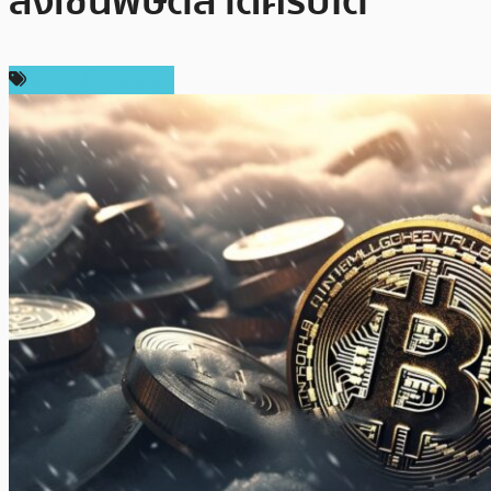
ลงเซ่นพิษตลาดคริปโต
ข่าวคริปโตเคอเรนซี่