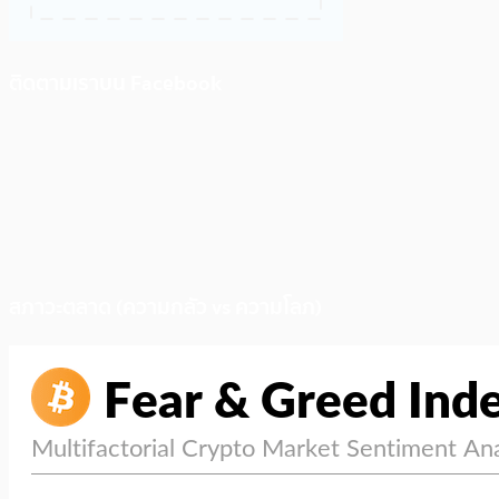
ติดตามเราบน Facebook
สภาวะตลาด (ความกลัว vs ความโลภ)