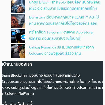
นักขุด Bitcoin สาย Solo เจอบล็อก รับทรัพย์คน
เดียว 6.6 ล้านบาท ไม่สนวิกฤตศรัทธาคริปโทฯ
Bernstein เตือนหากกฎหมาย CLARITY Act ไม่
ผ่าน อาจกดดันราคาคริปโตให้ดิ่งลงอีกระลอก
ทั่วโลกช็อก Telegram หายจาก App Store
ชั่วคราว ก่อนกลับมาใช้งานได้ปกติ
Galaxy Research ประเมินความเสียหายจาก
Coldcard อาจพุ่งสูงถึง $130 ล้าน
เป้าหมายของเรา
Siam Blockchain มุ่งมั่นที่จะช่วยนำเสนอสารเกี่ยวกับ
Cryptocurrency และเทคโนโลยีบล็อกเชนเพื่อคนไทย ในภาษาไทย เรา
รวบรวมข้อมูลส่วนใหญ่จากเว็บไซต์และเว็บบอร์ดต่างประเทศและนำมา
แปลส่งตรงถึงฟีดคุณ
เกี่ยวกับเว็บไซต์นี้