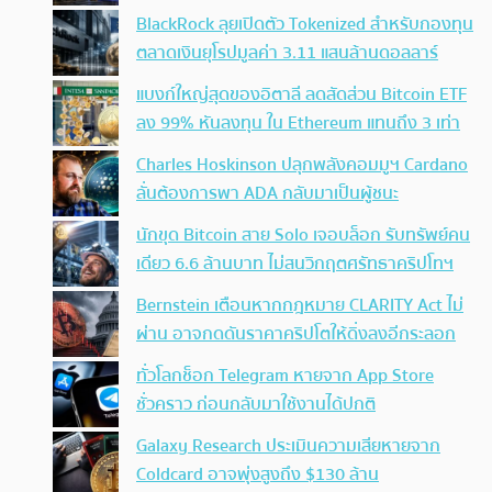
BlackRock ลุยเปิดตัว Tokenized สำหรับกองทุน
ตลาดเงินยุโรปมูลค่า 3.11 แสนล้านดอลลาร์
แบงก์ใหญ่สุดของอิตาลี ลดสัดส่วน Bitcoin ETF
ลง 99% หันลงทุน ใน Ethereum แทนถึง 3 เท่า
Charles Hoskinson ปลุกพลังคอมมูฯ Cardano
ลั่นต้องการพา ADA กลับมาเป็นผู้ชนะ
นักขุด Bitcoin สาย Solo เจอบล็อก รับทรัพย์คน
เดียว 6.6 ล้านบาท ไม่สนวิกฤตศรัทธาคริปโทฯ
Bernstein เตือนหากกฎหมาย CLARITY Act ไม่
ผ่าน อาจกดดันราคาคริปโตให้ดิ่งลงอีกระลอก
ทั่วโลกช็อก Telegram หายจาก App Store
ชั่วคราว ก่อนกลับมาใช้งานได้ปกติ
Galaxy Research ประเมินความเสียหายจาก
Coldcard อาจพุ่งสูงถึง $130 ล้าน