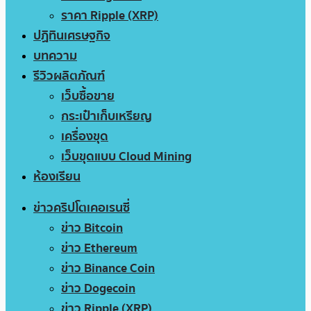
ราคา Ripple (XRP)
ปฏิทินเศรษฐกิจ
บทความ
รีวิวผลิตภัณฑ์
เว็บซื้อขาย
กระเป๋าเก็บเหรียญ
เครื่องขุด
เว็บขุดแบบ Cloud Mining
ห้องเรียน
ข่าวคริปโตเคอเรนซี่
ข่าว Bitcoin
ข่าว Ethereum
ข่าว Binance Coin
ข่าว Dogecoin
ข่าว Ripple (XRP)