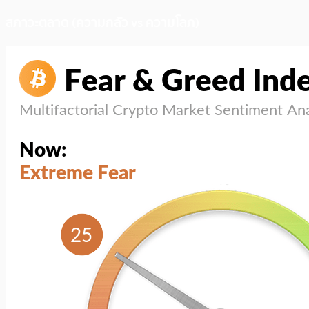
สภาวะตลาด (ความกลัว vs ความโลภ)