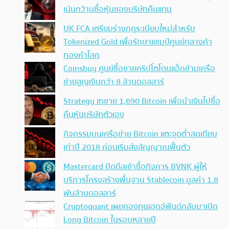
เน้นกว้านซื้อหุ้นของบริษัทคืนแทน
UK FCA เตรียมร่างกฎระเบียบใหม่สำหรับ
Tokenized Gold เพื่อรักษาแชมป์ศูนย์กลางค้า
ทองคำโลก
Coinsbuy ศูนย์ซื้อขายคริปโตโดนแฮ็กข้ามเครือ
ข่ายสูญเงินกว่า 8 ล้านดอลลาร์
Strategy เทขาย 1,690 Bitcoin เพื่อนำเงินไปซื้อ
คืนหุ้นบริษัทตัวเอง
กิจกรรมบนเครือข่าย Bitcoin แตะจุดต่ำสุดเทียบ
เท่าปี 2018 ก่อนเริ่มส่งสัญญาณฟื้นตัว
Mastercard ปิดดีลเข้าซื้อกิจการ BVNK ผู้ให้
บริการโครงสร้างพื้นฐาน Stablecoin มูลค่า 1.8
พันล้านดอลลาร์
Cryptoquant เผยกองทุนเฮดจ์ฟันด์กลับมาเปิด
Long Bitcoin ในรอบหลายปี