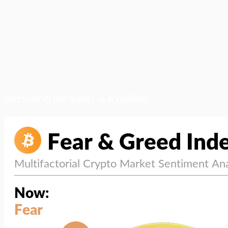
สภาวะตลาด (ความกลัว vs ความโลภ)