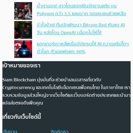
น้ำตานอง! สาวโดนแฮกเงินจัดงานแต่ง บน
Polygon กว่า 3.5 แสนบาท วอนชุมชนช่วยเหลือ
จำใจย้าย! ทีมนักพัฒนา Bitcoin Red หันซบ AI
จีน หลังโดน OpenAI บล็อกไม่ให้ใช้
แฮกเกอร์เกาหลีเหนืออัปเกรดใช้ AI กวาดคริปโทฯ
ทั่วโลก ตัวเลขพุ่งแตะ 66%
เป้าหมายของเรา
Siam Blockchain มุ่งมั่นที่จะช่วยนำเสนอสารเกี่ยวกับ
Cryptocurrency และเทคโนโลยีบล็อกเชนเพื่อคนไทย ในภาษาไทย เรา
รวบรวมข้อมูลส่วนใหญ่จากเว็บไซต์และเว็บบอร์ดต่างประเทศและนำมา
แปลส่งตรงถึงฟีดคุณ
เกี่ยวกับเว็บไซต์นี้
ทีมงาน
ติดต่อเรา