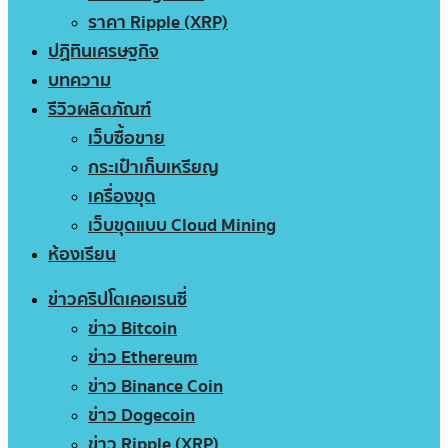
ราคา Ripple (XRP)
ปฏิทินเศรษฐกิจ
บทความ
รีวิวผลิตภัณฑ์
เว็บซื้อขาย
กระเป๋าเก็บเหรียญ
เครื่องขุด
เว็บขุดแบบ Cloud Mining
ห้องเรียน
ข่าวคริปโตเคอเรนซี่
ข่าว Bitcoin
ข่าว Ethereum
ข่าว Binance Coin
ข่าว Dogecoin
ข่าว Ripple (XRP)