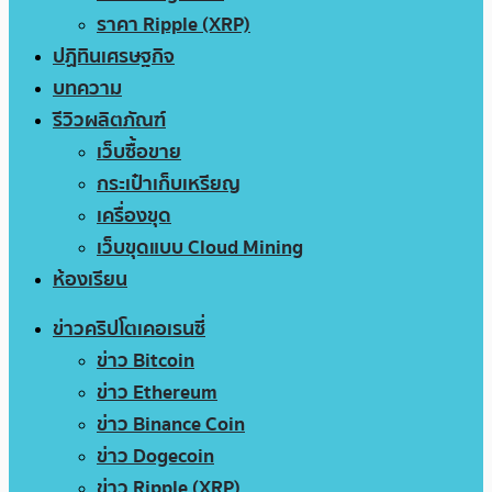
ราคา Ripple (XRP)
ปฏิทินเศรษฐกิจ
บทความ
รีวิวผลิตภัณฑ์
เว็บซื้อขาย
กระเป๋าเก็บเหรียญ
เครื่องขุด
เว็บขุดแบบ Cloud Mining
ห้องเรียน
ข่าวคริปโตเคอเรนซี่
ข่าว Bitcoin
ข่าว Ethereum
ข่าว Binance Coin
ข่าว Dogecoin
ข่าว Ripple (XRP)