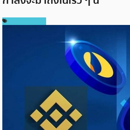
กำลังจะมาถึงในเร็ว ๆ นี้
ข่าวคริปโตเคอเรนซี่