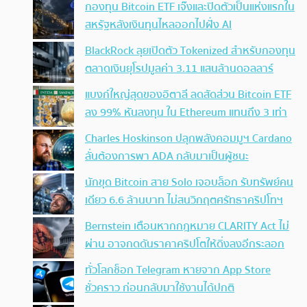
กองทุน Bitcoin ETF เจ๊งและปิดตัวเป็นแห่งแรกใน
สหรัฐหลังเงินทุนไหลออกไปฝั่ง AI
BlackRock ลุยเปิดตัว Tokenized สำหรับกองทุน
ตลาดเงินยุโรปมูลค่า 3.11 แสนล้านดอลลาร์
แบงก์ใหญ่สุดของอิตาลี ลดสัดส่วน Bitcoin ETF
ลง 99% หันลงทุน ใน Ethereum แทนถึง 3 เท่า
Charles Hoskinson ปลุกพลังคอมมูฯ Cardano
ลั่นต้องการพา ADA กลับมาเป็นผู้ชนะ
นักขุด Bitcoin สาย Solo เจอบล็อก รับทรัพย์คน
เดียว 6.6 ล้านบาท ไม่สนวิกฤตศรัทธาคริปโทฯ
Bernstein เตือนหากกฎหมาย CLARITY Act ไม่
ผ่าน อาจกดดันราคาคริปโตให้ดิ่งลงอีกระลอก
ทั่วโลกช็อก Telegram หายจาก App Store
ชั่วคราว ก่อนกลับมาใช้งานได้ปกติ