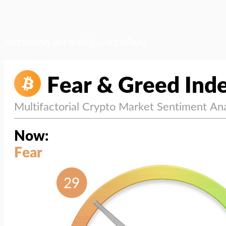
สภาวะตลาด (ความกลัว vs ความโลภ)