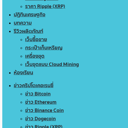
ราคา Ripple (XRP)
ปฏิทินเศรษฐกิจ
บทความ
รีวิวผลิตภัณฑ์
เว็บซื้อขาย
กระเป๋าเก็บเหรียญ
เครื่องขุด
เว็บขุดแบบ Cloud Mining
ห้องเรียน
ข่าวคริปโตเคอเรนซี่
ข่าว Bitcoin
ข่าว Ethereum
ข่าว Binance Coin
ข่าว Dogecoin
ข่าว Ripple (XRP)