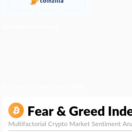
ติดตามเราบน Facebook
สภาวะตลาด (ความกลัว vs ความโลภ)