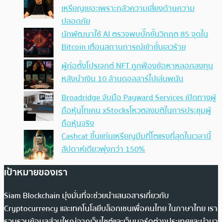
เหรียญเยอะเพราะกลัวความเสี่ยงด้านความ
ปลอดภัย
นักพัฒนาใช้ AI ตรวจพบบั๊กขั้นวิกฤต 85 จุดใน
Bitcoin เตือนสถานการณ์เข้าขั้นเลวร้าย
ผู้ก่อตั้งโปรเจกต์ NFT ถูกฟ้องข้อหาหลอกลงทุน
หลังนำเงิน 10 ล้านดอลลาร์ไปเล่นพนัน
Broadridge จับมือ Payward Services เปิดทางผู้
ถือหุ้นโทเคน xStocksโหวตลงมติในการประชุมผู้
ถือหุ้นจริง
Cashcat ขึ้นแท่นเหรียญมีมที่โตแรงที่สุดในเวลานี้
สัปดาห์เดียวพุ่งกว่า 150%
เป้าหมายของเรา
Siam Blockchain มุ่งมั่นที่จะช่วยนำเสนอสารเกี่ยวกับ
Cryptocurrency และเทคโนโลยีบล็อกเชนเพื่อคนไทย ในภาษาไทย เรา
รวบรวมข้อมูลส่วนใหญ่จากเว็บไซต์และเว็บบอร์ดต่างประเทศและนำมา