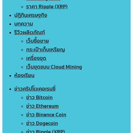
ราคา Ripple (XRP)
ปฏิทินเศรษฐกิจ
บทความ
รีวิวผลิตภัณฑ์
เว็บซื้อขาย
กระเป๋าเก็บเหรียญ
เครื่องขุด
เว็บขุดแบบ Cloud Mining
ห้องเรียน
ข่าวคริปโตเคอเรนซี่
ข่าว Bitcoin
ข่าว Ethereum
ข่าว Binance Coin
ข่าว Dogecoin
ข่าว Ripple (XRP)