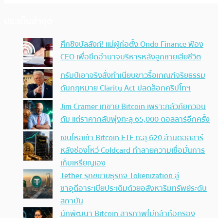
ประเด็นล่าสุด
ศึกชิงบัลลังก์! แม่ผู้ก่อตั้ง Ondo Finance ฟ้อง
CEO เพื่อยึดอำนาจบริหารหลังลูกชายเสียชีวิต
ทรัมป์เอาจริง สั่งทำเนียบขาวรื้อเกณฑ์จริยธรรม
ดันกฎหมาย Clarity Act ปลดล็อกคริปโทฯ
Jim Cramer เทขาย Bitcoin เพราะกลัวภัยควอน
ตัม แต่ราคากลับพุ่งทะลุ 65,000 ดอลลาร์อีกครั้ง
เงินไหลเข้า Bitcoin ETF ทะลุ 620 ล้านดอลลาร์
หลังช่องโหว่ Coldcard ทำลายความเชื่อมั่นการ
เก็บเหรียญเอง
Tether รุกขยายธุรกิจ Tokenization สู่
ซาอุดีอาระเบียประเดิมด้วยอสังหาริมทรัพย์ระดับ
สถาบัน
นักพัฒนา Bitcoin สารภาพไม่กล้าถือครอง