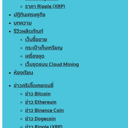
ราคา Ripple (XRP)
ปฏิทินเศรษฐกิจ
บทความ
รีวิวผลิตภัณฑ์
เว็บซื้อขาย
กระเป๋าเก็บเหรียญ
เครื่องขุด
เว็บขุดแบบ Cloud Mining
ห้องเรียน
ข่าวคริปโตเคอเรนซี่
ข่าว Bitcoin
ข่าว Ethereum
ข่าว Binance Coin
ข่าว Dogecoin
ข่าว Ripple (XRP)