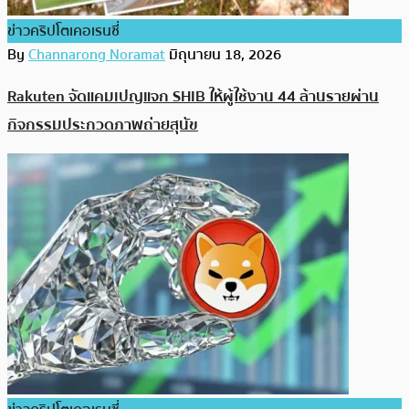
ข่าวคริปโตเคอเรนซี่
By
Channarong Noramat
มิถุนายน 18, 2026
Rakuten จัดแคมเปญแจก SHIB ให้ผู้ใช้งาน 44 ล้านรายผ่าน
กิจกรรมประกวดภาพถ่ายสุนัข