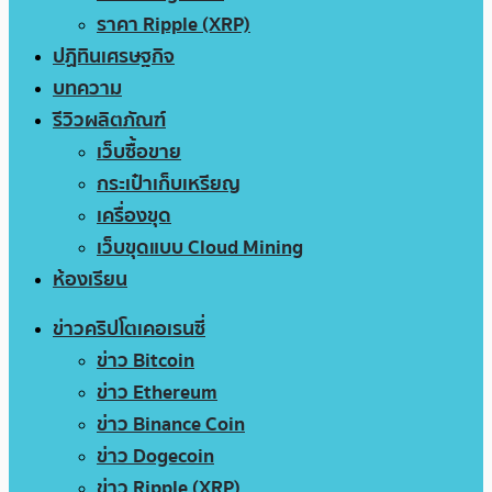
ราคา Ripple (XRP)
ปฏิทินเศรษฐกิจ
บทความ
รีวิวผลิตภัณฑ์
เว็บซื้อขาย
กระเป๋าเก็บเหรียญ
เครื่องขุด
เว็บขุดแบบ Cloud Mining
ห้องเรียน
ข่าวคริปโตเคอเรนซี่
ข่าว Bitcoin
ข่าว Ethereum
ข่าว Binance Coin
ข่าว Dogecoin
ข่าว Ripple (XRP)