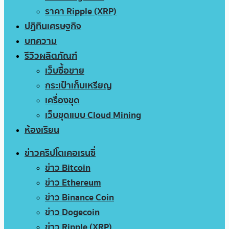
ราคา Ripple (XRP)
ปฏิทินเศรษฐกิจ
บทความ
รีวิวผลิตภัณฑ์
เว็บซื้อขาย
กระเป๋าเก็บเหรียญ
เครื่องขุด
เว็บขุดแบบ Cloud Mining
ห้องเรียน
ข่าวคริปโตเคอเรนซี่
ข่าว Bitcoin
ข่าว Ethereum
ข่าว Binance Coin
ข่าว Dogecoin
ข่าว Ripple (XRP)