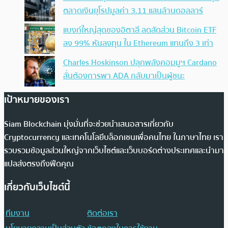
ตลาดเงินยุโรปมูลค่า 3.11 แสนล้านดอลลาร์
แบงก์ใหญ่สุดของอิตาลี ลดสัดส่วน Bitcoin ETF
ลง 99% หันลงทุน ใน Ethereum แทนถึง 3 เท่า
Charles Hoskinson ปลุกพลังคอมมูฯ Cardano
ลั่นต้องการพา ADA กลับมาเป็นผู้ชนะ
เป้าหมายของเรา
Siam Blockchain มุ่งมั่นที่จะช่วยนำเสนอสารเกี่ยวกับ
Cryptocurrency และเทคโนโลยีบล็อกเชนเพื่อคนไทย ในภาษาไทย เรา
รวบรวมข้อมูลส่วนใหญ่จากเว็บไซต์และเว็บบอร์ดต่างประเทศและนำมา
แปลส่งตรงถึงฟีดคุณ
เกี่ยวกับเว็บไซต์นี้
ทีมงาน
ติดต่อเรา