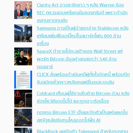
Clarity Act อาจชะงักยาว ๆ หลัง Warren ร้อง
SEC ตรวจสอบเหรียญมีมของทรัมป์ เพราะทำนัก
ลงทุนขาดทุนยับ
Samsung อาจเป็นผู้นำแจกจ่าย Stablecoin หลัง
เตรียมเพิ่มฟีเจอร์ใหม่ในสมาร์ทโฟน 800 ล้าน
เครื่อง
SpaceX ทำรายได้ทะลุเป้าของ Wall Street แต่
พอร์ต Bitcoin มีมูลค่าลดลงกว่า 540 ล้าน
ดอลลาร์
CLICX ลั่นพร้อมดำเนินคดีผู้ตั้งใจบิดหนี้ พร้อมปิด
รับสมัครชั่วคราวหลังคนแห่ยื่นจนระบบล้น
Coldcard เตือนผู้ใช้งานรีบย้าย Bitcoin ด่วน หลัง
ช่องโหว่ยังอุดไม่ได้ และถูกเจาะต่อเนื่อง
กองทุน Bitcoin ETF เจ๊งและปิดตัวเป็นแห่งแรกใน
สหรัฐหลังเงินทุนไหลออกไปฝั่ง AI
BlackRock ลุยเปิดตัว Tokenized สำหรับกองทุน