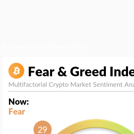
สภาวะตลาด (ความกลัว vs ความโลภ)