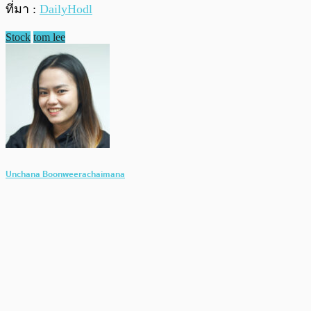
ที่มา :
DailyHodl
Stock
tom lee
Unchana Boonweerachaimana