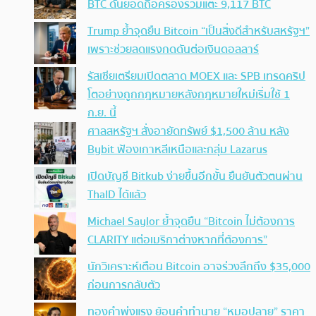
BTC ดันยอดถือครองรวมแตะ 9,117 BTC
Trump ย้ำจุดยืน Bitcoin “เป็นสิ่งดีสำหรับสหรัฐฯ”
เพราะช่วยลดแรงกดดันต่อเงินดอลลาร์
รัสเซียเตรียมเปิดตลาด MOEX และ SPB เทรดคริป
โตอย่างถูกกฎหมายหลังกฎหมายใหม่เริ่มใช้ 1
ก.ย. นี้
ศาลสหรัฐฯ สั่งอายัดทรัพย์ $1,500 ล้าน หลัง
Bybit ฟ้องเกาหลีเหนือและกลุ่ม Lazarus
เปิดบัญชี Bitkub ง่ายขึ้นอีกขั้น ยืนยันตัวตนผ่าน
ThaID ได้แล้ว
Michael Saylor ย้ำจุดยืน “Bitcoin ไม่ต้องการ
CLARITY แต่อเมริกาต่างหากที่ต้องการ”
นักวิเคราะห์เตือน Bitcoin อาจร่วงลึกถึง $35,000
ก่อนการกลับตัว
ทองคำพุ่งแรง ย้อนคำทำนาย “หมอปลาย” ราคา