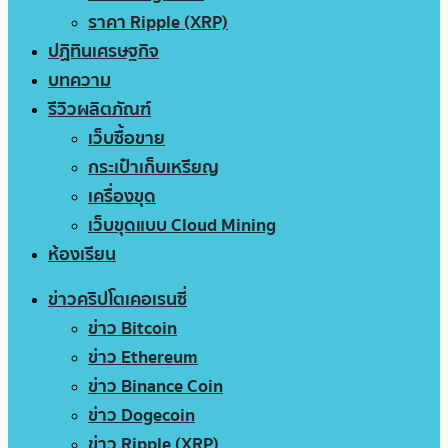
ราคา Ripple (XRP)
ปฏิทินเศรษฐกิจ
บทความ
รีวิวผลิตภัณฑ์
เว็บซื้อขาย
กระเป๋าเก็บเหรียญ
เครื่องขุด
เว็บขุดแบบ Cloud Mining
ห้องเรียน
ข่าวคริปโตเคอเรนซี่
ข่าว Bitcoin
ข่าว Ethereum
ข่าว Binance Coin
ข่าว Dogecoin
ข่าว Ripple (XRP)