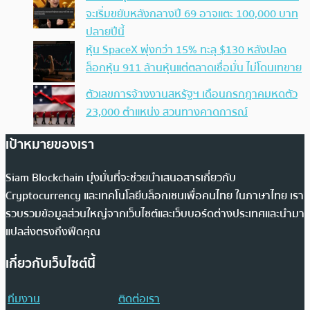
จะเริ่มขยับหลังกลางปี 69 อาจแตะ 100,000 บาท
ปลายปีนี้
หุ้น SpaceX พุ่งกว่า 15% ทะลุ $130 หลังปลด
ล็อกหุ้น 911 ล้านหุ้นแต่ตลาดเชื่อมั่น ไม่โดนเทขาย
ตัวเลขการจ้างงานสหรัฐฯ เดือนกรกฎาคมหดตัว
23,000 ตำแหน่ง สวนทางคาดการณ์
เป้าหมายของเรา
Siam Blockchain มุ่งมั่นที่จะช่วยนำเสนอสารเกี่ยวกับ
Cryptocurrency และเทคโนโลยีบล็อกเชนเพื่อคนไทย ในภาษาไทย เรา
รวบรวมข้อมูลส่วนใหญ่จากเว็บไซต์และเว็บบอร์ดต่างประเทศและนำมา
แปลส่งตรงถึงฟีดคุณ
เกี่ยวกับเว็บไซต์นี้
ทีมงาน
ติดต่อเรา