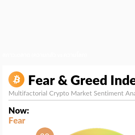
สภาวะตลาด (ความกลัว vs ความโลภ)