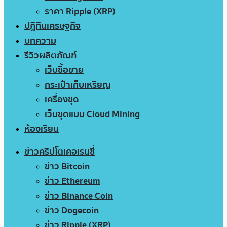
ราคา Ripple (XRP)
ปฏิทินเศรษฐกิจ
บทความ
รีวิวผลิตภัณฑ์
เว็บซื้อขาย
กระเป๋าเก็บเหรียญ
เครื่องขุด
เว็บขุดแบบ Cloud Mining
ห้องเรียน
ข่าวคริปโตเคอเรนซี่
ข่าว Bitcoin
ข่าว Ethereum
ข่าว Binance Coin
ข่าว Dogecoin
ข่าว Ripple (XRP)