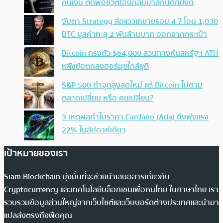
คืนเงิน ตัดพ้อชีวิตโอนกลับมาสักนิดก็ยังดี
จับตา Strategy ส่อแววเทขายรอบ 4 ? โอน 1,030
BTC มูลค่าทะลุ 2 พันล้านบาท ออกจากกระเป๋า
Bitcoin ทรงตัว $64,000 สวนทางหุ้นสหรัฐฯ ATH
หลังข้อตกลงฮอร์มุซใกล้ยุติ
S&P 500 ทำจุดสูงสุดใหม่ แต่ Bitcoin ไม่ตาม
ตลาดเปลี่ยน หรือ คนเปลี่ยน?
3 เหตุผลทำไมราคา Cardano (Ada) ถึงพุ่งแรง
22% ในสัปดาห์เดียว
เป้าหมายของเรา
Siam Blockchain มุ่งมั่นที่จะช่วยนำเสนอสารเกี่ยวกับ
Cryptocurrency และเทคโนโลยีบล็อกเชนเพื่อคนไทย ในภาษาไทย เรา
รวบรวมข้อมูลส่วนใหญ่จากเว็บไซต์และเว็บบอร์ดต่างประเทศและนำมา
แปลส่งตรงถึงฟีดคุณ