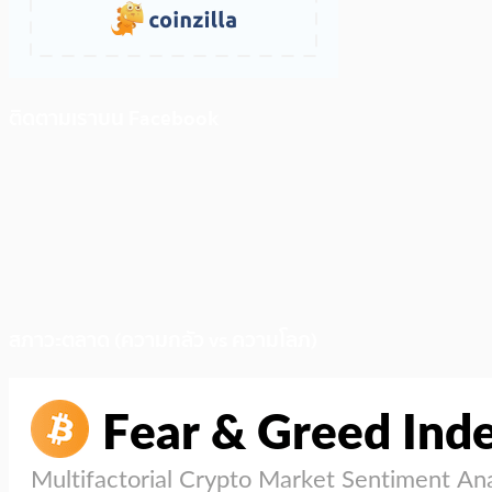
ติดตามเราบน Facebook
สภาวะตลาด (ความกลัว vs ความโลภ)