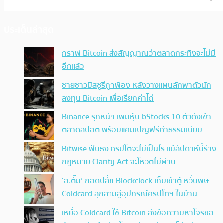
ประเด็นล่าสุด
กราฟ Bitcoin ส่งสัญญาณว่าตลาดกระทิงจะไม่มี
อีกแล้ว
ชายชาวมิสซูรีถูกฟ้อง หลังวางแผนลักพาตัวนัก
ลงทุน Bitcoin เพื่อเรียกค่าไถ่
Binance รุกหนัก เพิ่มหุ้น bStocks 10 ตัวดังเข้า
ตลาดสปอต พร้อมแคมเปญฟรีค่าธรรมเนียม
Bitwise ฟันธง คริปโตจะไม่เป็นไร แม้สัปดาห์นี้ร่าง
กฎหมาย Clarity Act จะโหวตไม่ผ่าน
‘อ.ตั๊ม’ ถอดปลั้ก Blockclock เก็บเข้าตู้ หวั่นพิษ
Coldcard ลุกลามสู่อุปกรณ์คริปโทฯ ในบ้าน
เหยื่อ Coldcard ใช้ Bitcoin ส่งข้อความหาโจรขอ