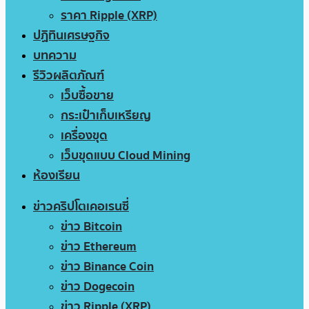
ราคา Ripple (XRP)
ปฏิทินเศรษฐกิจ
บทความ
รีวิวผลิตภัณฑ์
เว็บซื้อขาย
กระเป๋าเก็บเหรียญ
เครื่องขุด
เว็บขุดแบบ Cloud Mining
ห้องเรียน
ข่าวคริปโตเคอเรนซี่
ข่าว Bitcoin
ข่าว Ethereum
ข่าว Binance Coin
ข่าว Dogecoin
ข่าว Ripple (XRP)