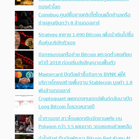
ทองคำโลก
Coinsbuy ศูนย์ซื้อขายคริปโตโดนแฮ็กข้ามเครือ
ข่ายสูญเงินกว่า 8 ล้านดอลลาร์
Strategy เทขาย 1,690 Bitcoin เพื่อนำเงินไปซื้อ
คืนหุ้นบริษัทตัวเอง
กิจกรรมบนเครือข่าย Bitcoin แตะจุดต่ำสุดเทียบ
เท่าปี 2018 ก่อนเริ่มส่งสัญญาณฟื้นตัว
Mastercard ปิดดีลเข้าซื้อกิจการ BVNK ผู้ให้
บริการโครงสร้างพื้นฐาน Stablecoin มูลค่า 1.8
พันล้านดอลลาร์
Cryptoquant เผยกองทุนเฮดจ์ฟันด์กลับมาเปิด
Long Bitcoin ในรอบหลายปี
น้ำตานอง! สาวโดนแฮกเงินจัดงานแต่ง บน
Polygon กว่า 3.5 แสนบาท วอนชุมชนช่วยเหลือ
จำใจย้าย! ทีมนักพัฒนา Bitcoin Red หันซบ AI