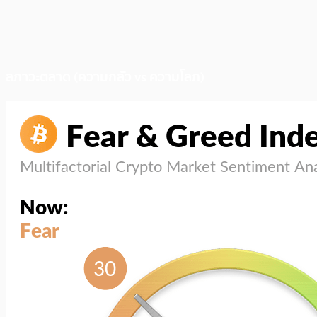
สภาวะตลาด (ความกลัว vs ความโลภ)