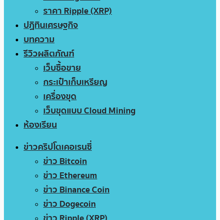
ราคา Ripple (XRP)
ปฏิทินเศรษฐกิจ
บทความ
รีวิวผลิตภัณฑ์
เว็บซื้อขาย
กระเป๋าเก็บเหรียญ
เครื่องขุด
เว็บขุดแบบ Cloud Mining
ห้องเรียน
ข่าวคริปโตเคอเรนซี่
ข่าว Bitcoin
ข่าว Ethereum
ข่าว Binance Coin
ข่าว Dogecoin
ข่าว Ripple (XRP)