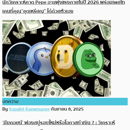
นักวิเคราะห์คาด Pepe อาจพุ่งแรงภายในปี 2026 พร้อมเผยโท
เคนที่คุณ“ขุดเหรียญ” ได้ด้วยตัวเอง
บทความ
By
Supakit Kaewmanee
กันยายน 8, 2025
‘มีมคอยน์’ ฟองสบู่รอบใหม่หรือโอกาสทำเงิน ? : วิเคราะห์