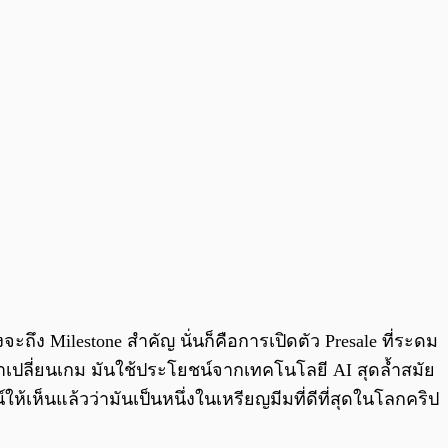
0:00
/
0:00
ง Milestone สำคัญ นั่นก็คือการเปิดตัว Presale ที่ระดม
ะมาเปลี่ยนเกม มันใช้ประโยชน์จากเทคโนโลยี AI สุดล้ำสมัย
็นแล้วว่ามันเป็นหนึ่งในเหรียญมีมที่ดีที่สุดในโลกคริป