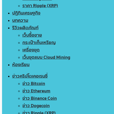
ราคา Ripple (XRP)
ปฏิทินเศรษฐกิจ
บทความ
รีวิวผลิตภัณฑ์
เว็บซื้อขาย
กระเป๋าเก็บเหรียญ
เครื่องขุด
เว็บขุดแบบ Cloud Mining
ห้องเรียน
ข่าวคริปโตเคอเรนซี่
ข่าว Bitcoin
ข่าว Ethereum
ข่าว Binance Coin
ข่าว Dogecoin
ข่าว Ripple (XRP)