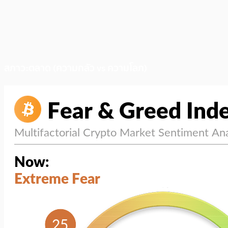
สภาวะตลาด (ความกลัว vs ความโลภ)