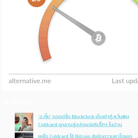
ประเด็นล่าสุด
‘อ.ตั๊ม’ ถอดปลั้ก Blockclock เก็บเข้าตู้ หวั่นพิษ
Coldcard ลุกลามสู่อุปกรณ์คริปโทฯ ในบ้าน
เหยื่อ Coldcard ใช้ Bitcoin ส่งข้อความหาโจรขอ