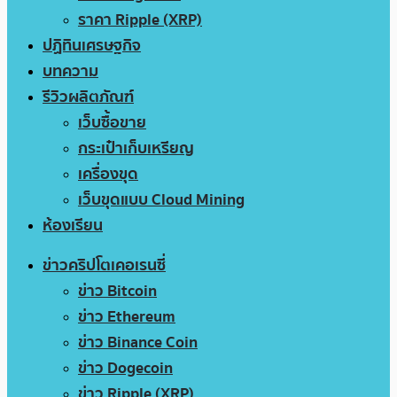
ราคา Ripple (XRP)
ปฏิทินเศรษฐกิจ
บทความ
รีวิวผลิตภัณฑ์
เว็บซื้อขาย
กระเป๋าเก็บเหรียญ
เครื่องขุด
เว็บขุดแบบ Cloud Mining
ห้องเรียน
ข่าวคริปโตเคอเรนซี่
ข่าว Bitcoin
ข่าว Ethereum
ข่าว Binance Coin
ข่าว Dogecoin
ข่าว Ripple (XRP)