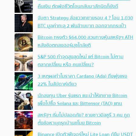
คืนเงิน ตัดพ้อชีวิตโอนกลับมาสักนิดก็ยังดี
จับตา Strategy ส่อแววเทขายรอบ 4 ? โอน 1,030
BTC มูลค่าทะลุ 2 พันล้านบาท ออกจากกระเป๋า
Bitcoin ทรงตัว $64,000 สวนทางหุ้นสหรัฐฯ ATH
หลังข้อตกลงฮอร์มุซใกล้ยุติ
S&P 500 ทำจุดสูงสุดใหม่ แต่ Bitcoin ไม่ตาม
ตลาดเปลี่ยน หรือ คนเปลี่ยน?
3 เหตุผลทำไมราคา Cardano (Ada) ถึงพุ่งแรง
22% ในสัปดาห์เดียว
นักลงทุน Uber รุ่นแรก แนะนำให้เทขาย Bitcoin
เพื่อไปซื้อ Solana และ Bittensor (TAO) แทน
สหรัฐฯ เริ่มไม่ปลอดภัย? ชายชาวมิสซูรี 3 คน ถูก
ตั้งข้อหาบุกรุกบ้านขโมย Bitcoin
Binance เปิดตัวฟีเจอร์ใหม่ Lite Loan กู้ยืม USDT