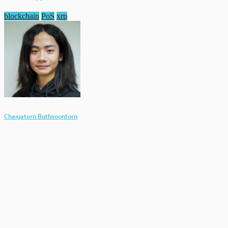
blockchain
PoS
xrp
Chaiyatorn Buthsoontorn