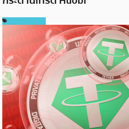
กระดานเทรด Huobi
ข่าวคริปโตเคอเรนซี่