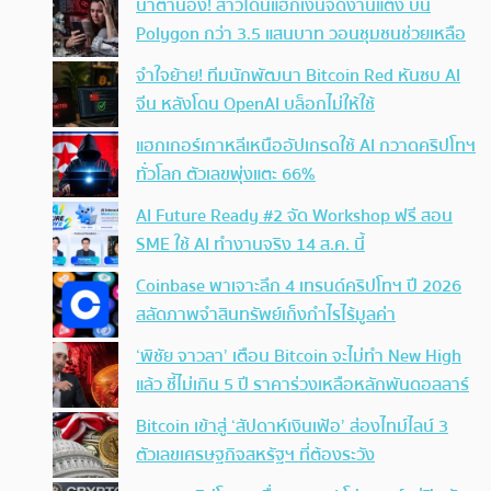
น้ำตานอง! สาวโดนแฮกเงินจัดงานแต่ง บน
Polygon กว่า 3.5 แสนบาท วอนชุมชนช่วยเหลือ
จำใจย้าย! ทีมนักพัฒนา Bitcoin Red หันซบ AI
จีน หลังโดน OpenAI บล็อกไม่ให้ใช้
แฮกเกอร์เกาหลีเหนืออัปเกรดใช้ AI กวาดคริปโทฯ
ทั่วโลก ตัวเลขพุ่งแตะ 66%
AI Future Ready #2 จัด Workshop ฟรี สอน
SME ใช้ AI ทำงานจริง 14 ส.ค. นี้
Coinbase พาเจาะลึก 4 เทรนด์คริปโทฯ ปี 2026
สลัดภาพจำสินทรัพย์เก็งกำไรไร้มูลค่า
‘พิชัย จาวลา’ เตือน Bitcoin จะไม่ทำ New High
แล้ว ชี้ไม่เกิน 5 ปี ราคาร่วงเหลือหลักพันดอลลาร์
Bitcoin เข้าสู่ ‘สัปดาห์เงินเฟ้อ’ ส่องไทม์ไลน์ 3
ตัวเลขเศรษฐกิจสหรัฐฯ ที่ต้องระวัง