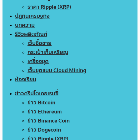
ราคา Ripple (XRP)
ปฏิทินเศรษฐกิจ
บทความ
รีวิวผลิตภัณฑ์
เว็บซื้อขาย
กระเป๋าเก็บเหรียญ
เครื่องขุด
เว็บขุดแบบ Cloud Mining
ห้องเรียน
ข่าวคริปโตเคอเรนซี่
ข่าว Bitcoin
ข่าว Ethereum
ข่าว Binance Coin
ข่าว Dogecoin
ข่าว Ripple (XRP)