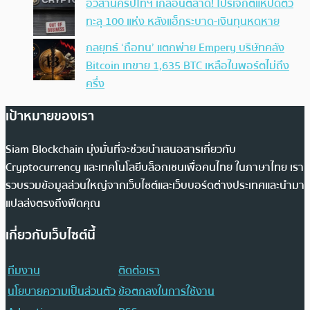
อวสานคริปโทฯ เกลื่อนตลาด! โปรเจกต์แห่ปิดตัว
ทะลุ 100 แห่ง หลังแฮ็กระบาด-เงินทุนหดหาย
กลยุทธ์ ‘ถือทน’ แตกพ่าย Empery บริษัทคลัง
Bitcoin เทขาย 1,635 BTC เหลือในพอร์ตไม่ถึง
ครึ่ง
เป้าหมายของเรา
Siam Blockchain มุ่งมั่นที่จะช่วยนำเสนอสารเกี่ยวกับ
Cryptocurrency และเทคโนโลยีบล็อกเชนเพื่อคนไทย ในภาษาไทย เรา
รวบรวมข้อมูลส่วนใหญ่จากเว็บไซต์และเว็บบอร์ดต่างประเทศและนำมา
แปลส่งตรงถึงฟีดคุณ
เกี่ยวกับเว็บไซต์นี้
ทีมงาน
ติดต่อเรา
นโยบายความเป็นส่วนตัว
ข้อตกลงในการใช้งาน