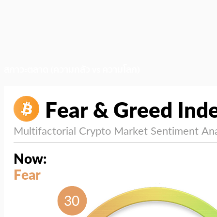
สภาวะตลาด (ความกลัว vs ความโลภ)