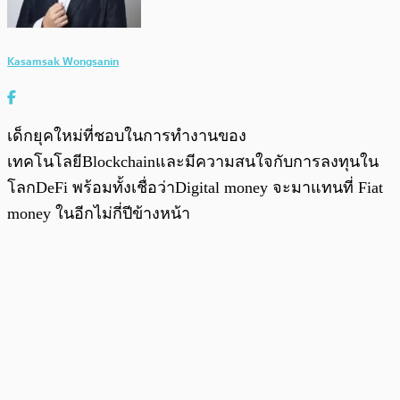
Kasamsak Wongsanin
เด็กยุคใหม่ที่ชอบในการทำงานของ
เทคโนโลยีBlockchainและมีความสนใจกับการลงทุนใน
โลกDeFi พร้อมทั้งเชื่อว่าDigital money จะมาแทนที่ Fiat
money ในอีกไม่กี่ปีข้างหน้า