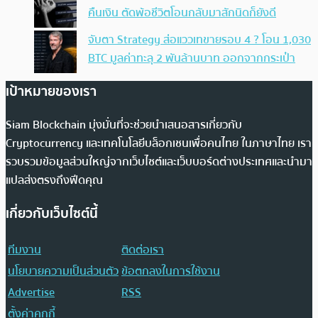
คืนเงิน ตัดพ้อชีวิตโอนกลับมาสักนิดก็ยังดี
จับตา Strategy ส่อแววเทขายรอบ 4 ? โอน 1,030
BTC มูลค่าทะลุ 2 พันล้านบาท ออกจากกระเป๋า
เป้าหมายของเรา
Siam Blockchain มุ่งมั่นที่จะช่วยนำเสนอสารเกี่ยวกับ
Cryptocurrency และเทคโนโลยีบล็อกเชนเพื่อคนไทย ในภาษาไทย เรา
รวบรวมข้อมูลส่วนใหญ่จากเว็บไซต์และเว็บบอร์ดต่างประเทศและนำมา
แปลส่งตรงถึงฟีดคุณ
เกี่ยวกับเว็บไซต์นี้
ทีมงาน
ติดต่อเรา
นโยบายความเป็นส่วนตัว
ข้อตกลงในการใช้งาน
Advertise
RSS
ตั้งค่าคุกกี้