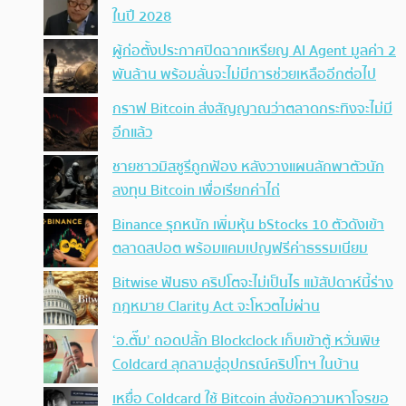
ในปี 2028
ผู้ก่อตั้งประกาศปิดฉากเหรียญ AI Agent มูลค่า 2
พันล้าน พร้อมลั่นจะไม่มีการช่วยเหลืออีกต่อไป
กราฟ Bitcoin ส่งสัญญาณว่าตลาดกระทิงจะไม่มี
อีกแล้ว
ชายชาวมิสซูรีถูกฟ้อง หลังวางแผนลักพาตัวนัก
ลงทุน Bitcoin เพื่อเรียกค่าไถ่
Binance รุกหนัก เพิ่มหุ้น bStocks 10 ตัวดังเข้า
ตลาดสปอต พร้อมแคมเปญฟรีค่าธรรมเนียม
Bitwise ฟันธง คริปโตจะไม่เป็นไร แม้สัปดาห์นี้ร่าง
กฎหมาย Clarity Act จะโหวตไม่ผ่าน
‘อ.ตั๊ม’ ถอดปลั้ก Blockclock เก็บเข้าตู้ หวั่นพิษ
Coldcard ลุกลามสู่อุปกรณ์คริปโทฯ ในบ้าน
เหยื่อ Coldcard ใช้ Bitcoin ส่งข้อความหาโจรขอ