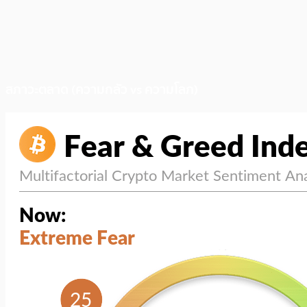
สภาวะตลาด (ความกลัว vs ความโลภ)