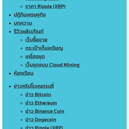
ราคา Ripple (XRP)
ปฏิทินเศรษฐกิจ
บทความ
รีวิวผลิตภัณฑ์
เว็บซื้อขาย
กระเป๋าเก็บเหรียญ
เครื่องขุด
เว็บขุดแบบ Cloud Mining
ห้องเรียน
ข่าวคริปโตเคอเรนซี่
ข่าว Bitcoin
ข่าว Ethereum
ข่าว Binance Coin
ข่าว Dogecoin
ข่าว Ripple (XRP)