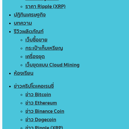
ราคา Ripple (XRP)
ปฏิทินเศรษฐกิจ
บทความ
รีวิวผลิตภัณฑ์
เว็บซื้อขาย
กระเป๋าเก็บเหรียญ
เครื่องขุด
เว็บขุดแบบ Cloud Mining
ห้องเรียน
ข่าวคริปโตเคอเรนซี่
ข่าว Bitcoin
ข่าว Ethereum
ข่าว Binance Coin
ข่าว Dogecoin
ข่าว Ripple (XRP)