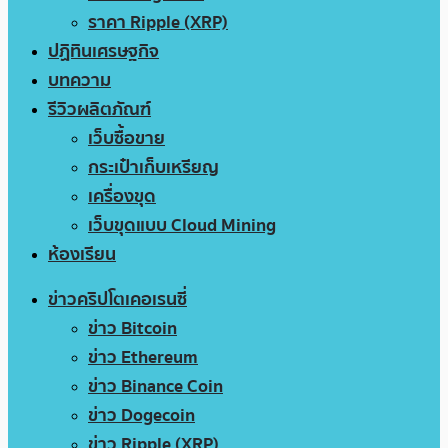
ราคา Ripple (XRP)
ปฏิทินเศรษฐกิจ
บทความ
รีวิวผลิตภัณฑ์
เว็บซื้อขาย
กระเป๋าเก็บเหรียญ
เครื่องขุด
เว็บขุดแบบ Cloud Mining
ห้องเรียน
ข่าวคริปโตเคอเรนซี่
ข่าว Bitcoin
ข่าว Ethereum
ข่าว Binance Coin
ข่าว Dogecoin
ข่าว Ripple (XRP)