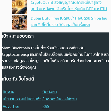
CryptoQuant ส่งสัญญาณตลาดหมีเข้าสู่โค้ง
สุดท้าย หลังพบเจ้าคริปโทฯ ซุ่มเก็บ BTC และ ETH
Dubai Duty Free เปิดรับชำระเงินด้วย Shiba Inu
และคริปโตอื่นรวม 30 สกุลเป็นครั้งแรก
เป้าหมายของเรา
Siam Blockchain มุ่งมั่นที่จะช่วยนำเสนอสารเกี่ยวกับ
Cryptocurrency และเทคโนโลยีบล็อกเชนเพื่อคนไทย ในภาษาไทย เรา
รวบรวมข้อมูลส่วนใหญ่จากเว็บไซต์และเว็บบอร์ดต่างประเทศและนำมา
แปลส่งตรงถึงฟีดคุณ
เกี่ยวกับเว็บไซต์นี้
ทีมงาน
ติดต่อเรา
นโยบายความเป็นส่วนตัว
ข้อตกลงในการใช้งาน
Advertise
RSS