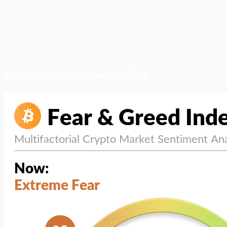
สภาวะตลาด (ความกลัว vs ความโลภ)