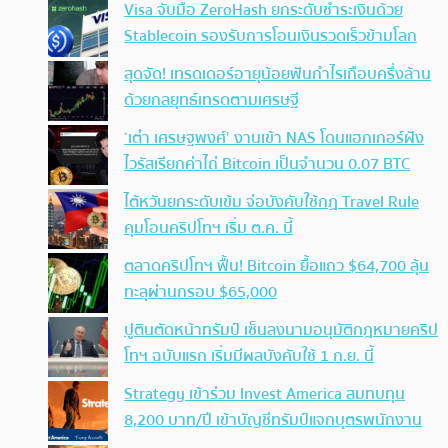
Visa จับมือ ZeroHash ยกระดับชำระเงินด้วย
Stablecoin รองรับการโอนเงินรวดเร็วข้ามโลก
สุดจัด! เทรดเดอร์อายุน้อยฟันกำไรเกือบครึ่งล้าน
ด้วยกลยุทธ์เทรดตามเศรษฐี
‘เต๋า เศรษฐพงศ์’ งานเข้า NAS โดนแฮกเกอร์ฝัง
ไวรัสเรียกค่าไถ่ Bitcoin เป็นจำนวน 0.07 BTC
ไต้หวันยกระดับเข้ม จ่อบังคับใช้กฏ Travel Rule
คุมโอนคริปโทฯ เริ่ม ต.ค. นี้
ตลาดคริปโทฯ ฟื้น! Bitcoin ยื้อแถว $64,700 ลุ้น
ทะลุผ่านกรอบ $65,000
ปูตินตัดหน้าทรัมป์ เซ็นลงนามอนุมัติกฎหมายคริป
โทฯ ฉบับแรก เริ่มมีผลบังคับใช้ 1 ก.ย. นี้
Strategy เข้าร่วม Invest America สมทบทุน
8,200 บาท/ปี เข้าบัญชีทรัมป์แจกบุตรพนักงาน