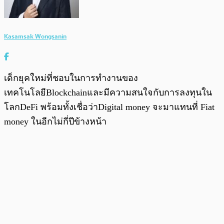
Kasamsak Wongsanin
เด็กยุคใหม่ที่ชอบในการทำงานของ
เทคโนโลยีBlockchainและมีความสนใจกับการลงทุนใน
โลกDeFi พร้อมทั้งเชื่อว่าDigital money จะมาแทนที่ Fiat
money ในอีกไม่กี่ปีข้างหน้า