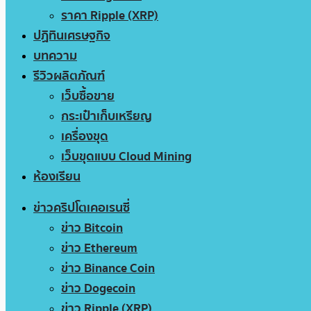
ราคา Ripple (XRP)
ปฏิทินเศรษฐกิจ
บทความ
รีวิวผลิตภัณฑ์
เว็บซื้อขาย
กระเป๋าเก็บเหรียญ
เครื่องขุด
เว็บขุดแบบ Cloud Mining
ห้องเรียน
ข่าวคริปโตเคอเรนซี่
ข่าว Bitcoin
ข่าว Ethereum
ข่าว Binance Coin
ข่าว Dogecoin
ข่าว Ripple (XRP)