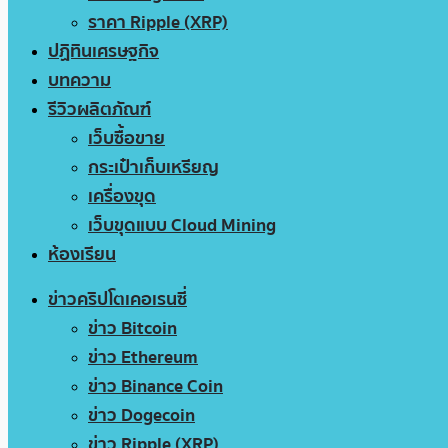
ราคา Ripple (XRP)
ปฏิทินเศรษฐกิจ
บทความ
รีวิวผลิตภัณฑ์
เว็บซื้อขาย
กระเป๋าเก็บเหรียญ
เครื่องขุด
เว็บขุดแบบ Cloud Mining
ห้องเรียน
ข่าวคริปโตเคอเรนซี่
ข่าว Bitcoin
ข่าว Ethereum
ข่าว Binance Coin
ข่าว Dogecoin
ข่าว Ripple (XRP)