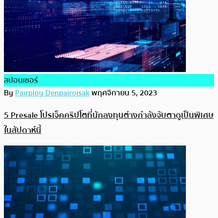
สปอนเซอร์
By
Pairploy Denpairojsak
พฤศจิกายน 5, 2023
5 Presale โปรเจ็คคริปโตที่นักลงทุนต่างกำลังจับตาดูเป็นพิเศษ
ในสัปดาห์นี้