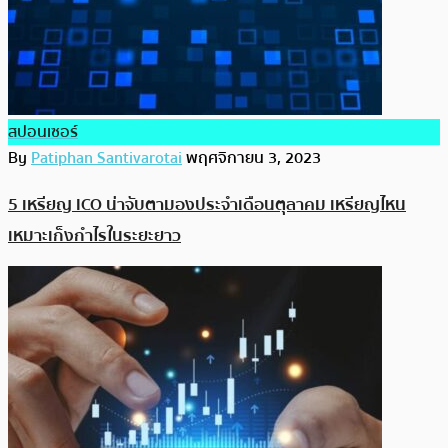
สปอนเซอร์
By
Patiphan Santivarotai
พฤศจิกายน 3, 2023
5 เหรียญ ICO น่าจับตามองประจำเดือนตุลาคม เหรียญไหน
เหมาะเก็งกำไรในระยะยาว