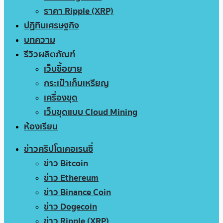
ราคา Ripple (XRP)
ปฏิทินเศรษฐกิจ
บทความ
รีวิวผลิตภัณฑ์
เว็บซื้อขาย
กระเป๋าเก็บเหรียญ
เครื่องขุด
เว็บขุดแบบ Cloud Mining
ห้องเรียน
ข่าวคริปโตเคอเรนซี่
ข่าว Bitcoin
ข่าว Ethereum
ข่าว Binance Coin
ข่าว Dogecoin
ข่าว Ripple (XRP)