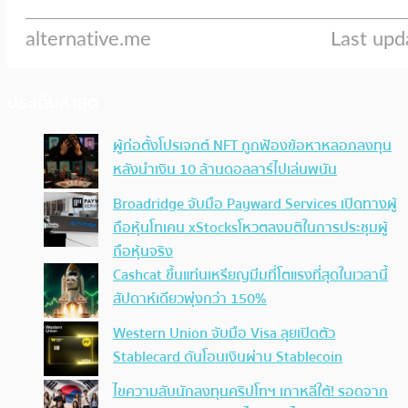
ประเด็นล่าสุด
ผู้ก่อตั้งโปรเจกต์ NFT ถูกฟ้องข้อหาหลอกลงทุน
หลังนำเงิน 10 ล้านดอลลาร์ไปเล่นพนัน
Broadridge จับมือ Payward Services เปิดทางผู้
ถือหุ้นโทเคน xStocksโหวตลงมติในการประชุมผู้
ถือหุ้นจริง
Cashcat ขึ้นแท่นเหรียญมีมที่โตแรงที่สุดในเวลานี้
สัปดาห์เดียวพุ่งกว่า 150%
Western Union จับมือ Visa ลุยเปิดตัว
Stablecard ดันโอนเงินผ่าน Stablecoin
ไขความลับนักลงทุนคริปโทฯ เกาหลีใต้! รอดจาก