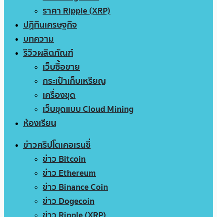
ราคา Ripple (XRP)
ปฏิทินเศรษฐกิจ
บทความ
รีวิวผลิตภัณฑ์
เว็บซื้อขาย
กระเป๋าเก็บเหรียญ
เครื่องขุด
เว็บขุดแบบ Cloud Mining
ห้องเรียน
ข่าวคริปโตเคอเรนซี่
ข่าว Bitcoin
ข่าว Ethereum
ข่าว Binance Coin
ข่าว Dogecoin
ข่าว Ripple (XRP)