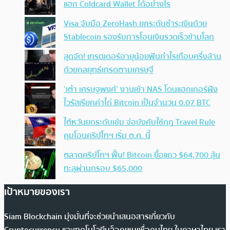
แฮก Coldcard Wallet ได้อย่างไร
Visa จับมือ ZeroHash ยกระดับชำระเงินด้วย
Stablecoin รองรับการโอนเงินรวดเร็วข้ามโลก
สุดจัด! เทรดเดอร์อายุน้อยฟันกำไรเกือบครึ่งล้าน
ด้วยกลยุทธ์เทรดตามเศรษฐี
‘เต๋า เศรษฐพงศ์’ งานเข้า NAS โดนแฮกเกอร์ฝัง
ไวรัสเรียกค่าไถ่ Bitcoin เป็นจำนวน 0.07 BTC
ไต้หวันยกระดับเข้ม จ่อบังคับใช้กฏ Travel Rule
คุมโอนคริปโทฯ เริ่ม ต.ค. นี้
ตลาดคริปโทฯ ฟื้น! Bitcoin ยื้อแถว $64,700 ลุ้น
ทะลุผ่านกรอบ $65,000
เป้าหมายของเรา
Siam Blockchain มุ่งมั่นที่จะช่วยนำเสนอสารเกี่ยวกับ