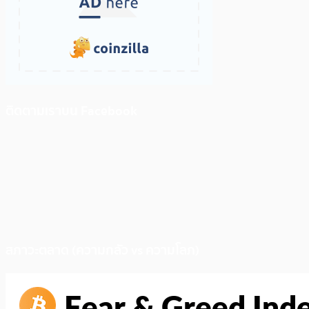
ติดตามเราบน Facebook
สภาวะตลาด (ความกลัว vs ความโลภ)