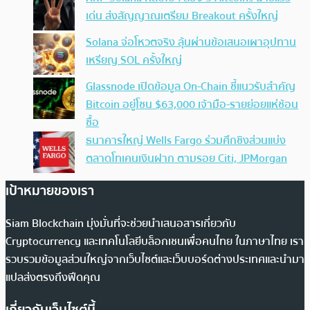
เด่น ส่งสัญญาณเตรียม Breakout ครั้งใหญ่
Solana จ่อโหวตจริง ลุ้นผ่านข้อเสนอเผาอุปทาน
เหรียญ SOL ครั้งใหญ่
Glassnode เปิดข้อมูล On-Chain ชี้แนวรับสำคัญ
Bitcoin อยู่โซน $63,000 เจ้ามือ-รายย่อยแห่ช้อน
ซื้อ
ธนาคารใหญ่ Wells Fargo ร่วมศึกชิงส่วนแบ่ง
ตลาดโทเคนเงินฝาก ตามรอย Citi, JPMorgan
เป้าหมายของเรา
Siam Blockchain มุ่งมั่นที่จะช่วยนำเสนอสารเกี่ยวกับ
Cryptocurrency และเทคโนโลยีบล็อกเชนเพื่อคนไทย ในภาษาไทย เรา
รวบรวมข้อมูลส่วนใหญ่จากเว็บไซต์และเว็บบอร์ดต่างประเทศและนำมา
แปลส่งตรงถึงฟีดคุณ