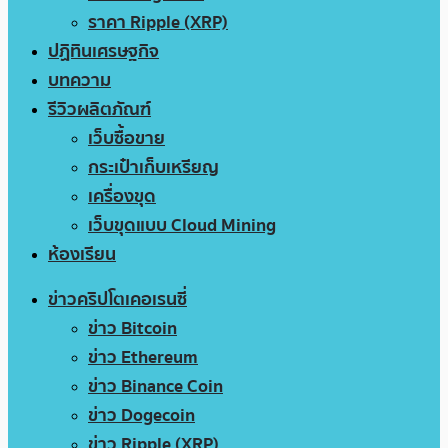
ราคา Ripple (XRP)
ปฏิทินเศรษฐกิจ
บทความ
รีวิวผลิตภัณฑ์
เว็บซื้อขาย
กระเป๋าเก็บเหรียญ
เครื่องขุด
เว็บขุดแบบ Cloud Mining
ห้องเรียน
ข่าวคริปโตเคอเรนซี่
ข่าว Bitcoin
ข่าว Ethereum
ข่าว Binance Coin
ข่าว Dogecoin
ข่าว Ripple (XRP)