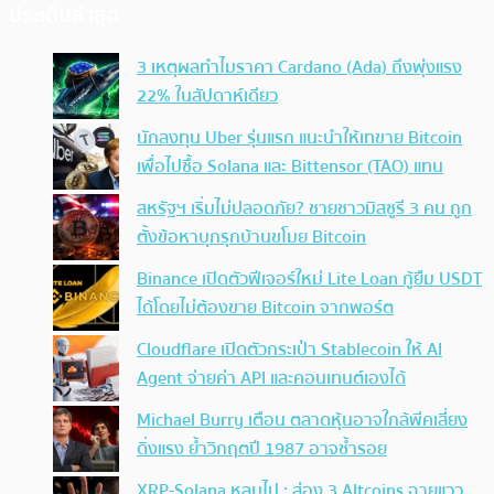
ประเด็นล่าสุด
3 เหตุผลทำไมราคา Cardano (Ada) ถึงพุ่งแรง
22% ในสัปดาห์เดียว
นักลงทุน Uber รุ่นแรก แนะนำให้เทขาย Bitcoin
เพื่อไปซื้อ Solana และ Bittensor (TAO) แทน
สหรัฐฯ เริ่มไม่ปลอดภัย? ชายชาวมิสซูรี 3 คน ถูก
ตั้งข้อหาบุกรุกบ้านขโมย Bitcoin
Binance เปิดตัวฟีเจอร์ใหม่ Lite Loan กู้ยืม USDT
ได้โดยไม่ต้องขาย Bitcoin จากพอร์ต
Cloudflare เปิดตัวกระเป๋า Stablecoin ให้ AI
Agent จ่ายค่า API และคอนเทนต์เองได้
Michael Burry เตือน ตลาดหุ้นอาจใกล้พีคเสี่ยง
ดิ่งแรง ย้ำวิกฤตปี 1987 อาจซ้ำรอย
XRP-Solana หลบไป : ส่อง 3 Altcoins ฉายแวว