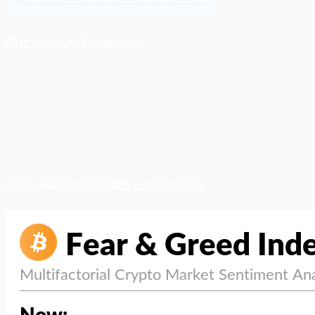
ติดตามเราบน Facebook
สภาวะตลาด (ความกลัว vs ความโลภ)