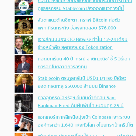
ก.ล.ต. ชงเข้ม! จับมือแบงก์ชาติยกระดับการกำกับ
ดูแลธุรกรรม Stablecoin เล็งออกแนวทางปีนี้
จับตาแนวต้านชี้ชะตา! กราฟ Bitcoin ก่อตัว
แพทเทิร์นกระทิง จ่อพุ่งทดสอบ $76,000
เจาะลึกมุมมอง CIO Bitwise ทำไม 12-24 เดือน
ข้างหน้าคือ ยุคทองของ Tokenization
ถอดบทเรียน 40 ปี ‘กรณ์ จาติกวณิช’ ชี้ 5 วิธีเอา
ตัวรอดในตลาดการลงทุน
Stablecoin ตระกูลทรัมป์ USD1 มาแรง ปีเดียว
ยอดเทรดทะลุ $50,000 ล้านบน Binance
ศาลอุทธรณ์สหรัฐฯ ยืนยันคำตัดสิน Sam
Bankman-Fried ดับฝันพ้นโทษนอนคุก 25 ปี
แฮกเกอร์เกาหลีเหนือมุ่งเป้า Coinbase เจาะระบบ
องค์กรกว่า 1,640 แห่งทั่วโลก ขโมยกระเป๋าคริปโต