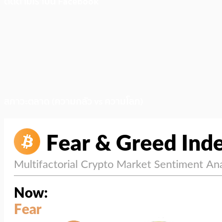
ติดตามเราบน Facebook
สภาวะตลาด (ความกลัว vs ความโลภ)