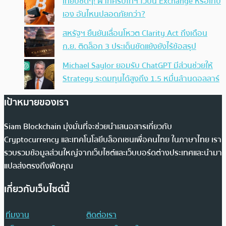
เทียบชัดๆ! ฝากคริปโทฯ ไว้บน Exchange หรือเก็บ
เอง อันไหนปลอดภัยกว่า?
สหรัฐฯ ยืนยันเลื่อนโหวต Clarity Act ถึงเดือน
ก.ย. ติดล็อก 3 ประเด็นขัดแย้งยังไร้ข้อสรุป
Michael Saylor ยอมรับ ChatGPT มีส่วนช่วยให้
Strategy ระดมทุนได้สูงถึง 1.5 หมื่นล้านดอลลาร์
เป้าหมายของเรา
Siam Blockchain มุ่งมั่นที่จะช่วยนำเสนอสารเกี่ยวกับ
Cryptocurrency และเทคโนโลยีบล็อกเชนเพื่อคนไทย ในภาษาไทย เรา
รวบรวมข้อมูลส่วนใหญ่จากเว็บไซต์และเว็บบอร์ดต่างประเทศและนำมา
แปลส่งตรงถึงฟีดคุณ
เกี่ยวกับเว็บไซต์นี้
ทีมงาน
ติดต่อเรา