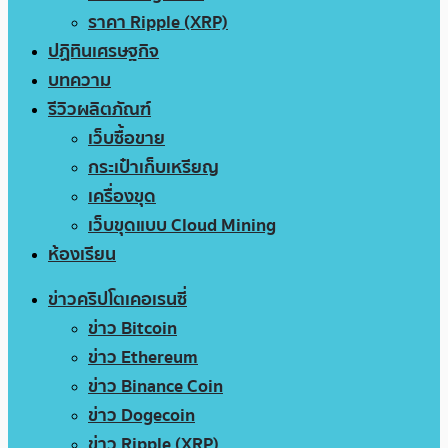
ราคา Ripple (XRP)
ปฏิทินเศรษฐกิจ
บทความ
รีวิวผลิตภัณฑ์
เว็บซื้อขาย
กระเป๋าเก็บเหรียญ
เครื่องขุด
เว็บขุดแบบ Cloud Mining
ห้องเรียน
ข่าวคริปโตเคอเรนซี่
ข่าว Bitcoin
ข่าว Ethereum
ข่าว Binance Coin
ข่าว Dogecoin
ข่าว Ripple (XRP)