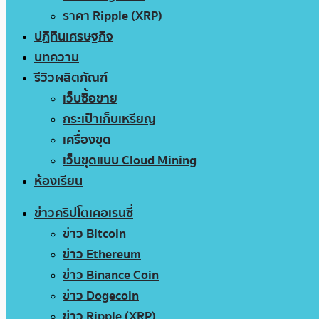
ราคา Ripple (XRP)
ปฏิทินเศรษฐกิจ
บทความ
รีวิวผลิตภัณฑ์
เว็บซื้อขาย
กระเป๋าเก็บเหรียญ
เครื่องขุด
เว็บขุดแบบ Cloud Mining
ห้องเรียน
ข่าวคริปโตเคอเรนซี่
ข่าว Bitcoin
ข่าว Ethereum
ข่าว Binance Coin
ข่าว Dogecoin
ข่าว Ripple (XRP)