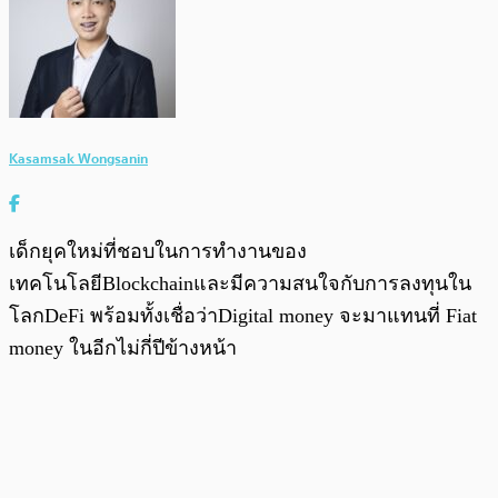
Kasamsak Wongsanin
เด็กยุคใหม่ที่ชอบในการทำงานของ
เทคโนโลยีBlockchainและมีความสนใจกับการลงทุนใน
โลกDeFi พร้อมทั้งเชื่อว่าDigital money จะมาแทนที่ Fiat
money ในอีกไม่กี่ปีข้างหน้า