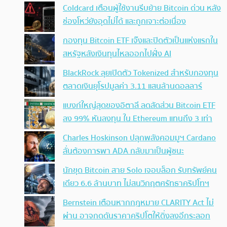
Coldcard เตือนผู้ใช้งานรีบย้าย Bitcoin ด่วน หลัง
ช่องโหว่ยังอุดไม่ได้ และถูกเจาะต่อเนื่อง
กองทุน Bitcoin ETF เจ๊งและปิดตัวเป็นแห่งแรกใน
สหรัฐหลังเงินทุนไหลออกไปฝั่ง AI
BlackRock ลุยเปิดตัว Tokenized สำหรับกองทุน
ตลาดเงินยุโรปมูลค่า 3.11 แสนล้านดอลลาร์
แบงก์ใหญ่สุดของอิตาลี ลดสัดส่วน Bitcoin ETF
ลง 99% หันลงทุน ใน Ethereum แทนถึง 3 เท่า
Charles Hoskinson ปลุกพลังคอมมูฯ Cardano
ลั่นต้องการพา ADA กลับมาเป็นผู้ชนะ
นักขุด Bitcoin สาย Solo เจอบล็อก รับทรัพย์คน
เดียว 6.6 ล้านบาท ไม่สนวิกฤตศรัทธาคริปโทฯ
Bernstein เตือนหากกฎหมาย CLARITY Act ไม่
ผ่าน อาจกดดันราคาคริปโตให้ดิ่งลงอีกระลอก