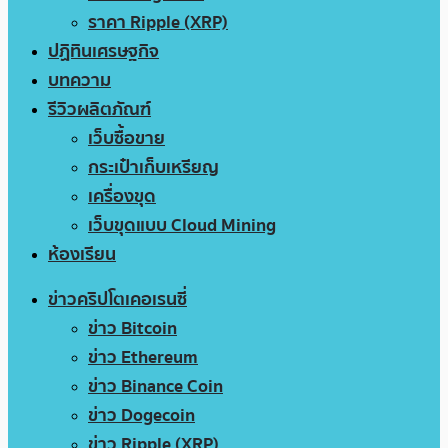
ราคา Ripple (XRP)
ปฏิทินเศรษฐกิจ
บทความ
รีวิวผลิตภัณฑ์
เว็บซื้อขาย
กระเป๋าเก็บเหรียญ
เครื่องขุด
เว็บขุดแบบ Cloud Mining
ห้องเรียน
ข่าวคริปโตเคอเรนซี่
ข่าว Bitcoin
ข่าว Ethereum
ข่าว Binance Coin
ข่าว Dogecoin
ข่าว Ripple (XRP)