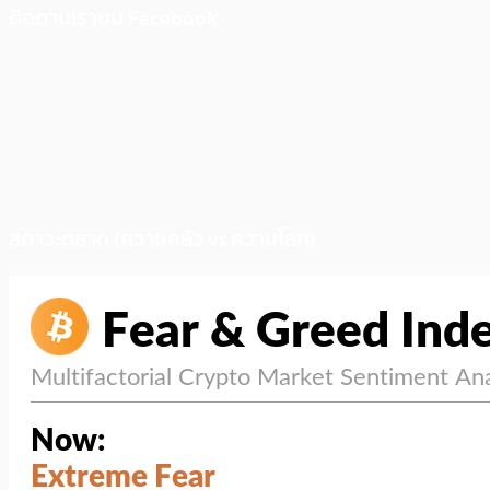
ติดตามเราบน Facebook
สภาวะตลาด (ความกลัว vs ความโลภ)