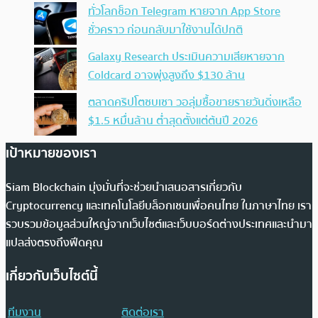
ทั่วโลกช็อก Telegram หายจาก App Store
ชั่วคราว ก่อนกลับมาใช้งานได้ปกติ
Galaxy Research ประเมินความเสียหายจาก
Coldcard อาจพุ่งสูงถึง $130 ล้าน
ตลาดคริปโตซบเซา วอลุ่มซื้อขายรายวันดิ่งเหลือ
$1.5 หมื่นล้าน ต่ำสุดตั้งแต่ต้นปี 2026
เป้าหมายของเรา
Siam Blockchain มุ่งมั่นที่จะช่วยนำเสนอสารเกี่ยวกับ
Cryptocurrency และเทคโนโลยีบล็อกเชนเพื่อคนไทย ในภาษาไทย เรา
รวบรวมข้อมูลส่วนใหญ่จากเว็บไซต์และเว็บบอร์ดต่างประเทศและนำมา
แปลส่งตรงถึงฟีดคุณ
เกี่ยวกับเว็บไซต์นี้
ทีมงาน
ติดต่อเรา