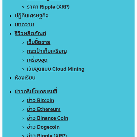
ราคา Ripple (XRP)
ปฏิทินเศรษฐกิจ
บทความ
รีวิวผลิตภัณฑ์
เว็บซื้อขาย
กระเป๋าเก็บเหรียญ
เครื่องขุด
เว็บขุดแบบ Cloud Mining
ห้องเรียน
ข่าวคริปโตเคอเรนซี่
ข่าว Bitcoin
ข่าว Ethereum
ข่าว Binance Coin
ข่าว Dogecoin
ข่าว Ripple (XRP)