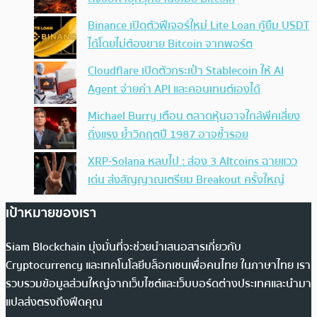
Binance เปิดตัวฟีเจอร์ใหม่ Lite Loan กู้ยืม USDT
ได้โดยไม่ต้องขาย Bitcoin จากพอร์ต
Cloudflare เปิดตัวกระเป๋า Stablecoin ให้ AI
Agent จ่ายค่า API และคอนเทนต์เองได้
Michael Burry เตือน ตลาดหุ้นอาจใกล้พีคเสี่ยง
ดิ่งแรง ย้ำวิกฤตปี 1987 อาจซ้ำรอย
XRP-Solana หลบไป : ส่อง 3 Altcoins ฉายแวว
เด่น ส่งสัญญาณเตรียม Breakout ครั้งใหญ่
เป้าหมายของเรา
Siam Blockchain มุ่งมั่นที่จะช่วยนำเสนอสารเกี่ยวกับ
Cryptocurrency และเทคโนโลยีบล็อกเชนเพื่อคนไทย ในภาษาไทย เรา
รวบรวมข้อมูลส่วนใหญ่จากเว็บไซต์และเว็บบอร์ดต่างประเทศและนำมา
แปลส่งตรงถึงฟีดคุณ