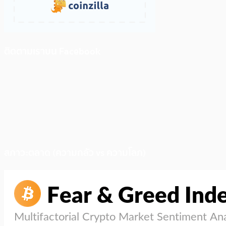
ติดตามเราบน Facebook
สภาวะตลาด (ความกลัว vs ความโลภ)