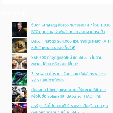
ประเด็นล่าสุด
จับตา Strategy ส่อแววเทขายรอบ 4 ? โอน 1,030
BTC มูลค่าทะลุ 2 พันล้านบาท ออกจากกระเป๋า
Bitcoin ทรงตัว $64,000 สวนทางหุ้นสหรัฐฯ ATH
หลังข้อตกลงฮอร์มุซใกล้ยุติ
S&P 500 ทำจุดสูงสุดใหม่ แต่ Bitcoin ไม่ตาม
ตลาดเปลี่ยน หรือ คนเปลี่ยน?
3 เหตุผลทำไมราคา Cardano (Ada) ถึงพุ่งแรง
22% ในสัปดาห์เดียว
นักลงทุน Uber รุ่นแรก แนะนำให้เทขาย Bitcoin
เพื่อไปซื้อ Solana และ Bittensor (TAO) แทน
สหรัฐฯ เริ่มไม่ปลอดภัย? ชายชาวมิสซูรี 3 คน ถูก
ตั้งข้อหาบุกรุกบ้านขโมย Bitcoin