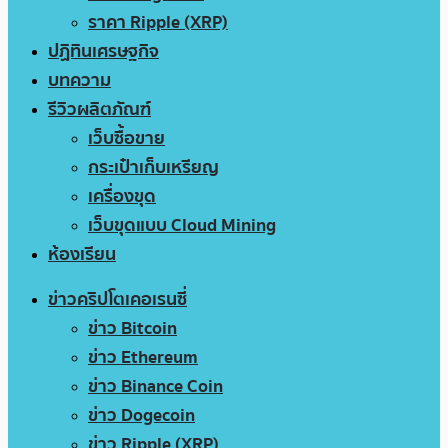
ราคา Ripple (XRP)
ปฏิทินเศรษฐกิจ
บทความ
รีวิวผลิตภัณฑ์
เว็บซื้อขาย
กระเป๋าเก็บเหรียญ
เครื่องขุด
เว็บขุดแบบ Cloud Mining
ห้องเรียน
ข่าวคริปโตเคอเรนซี่
ข่าว Bitcoin
ข่าว Ethereum
ข่าว Binance Coin
ข่าว Dogecoin
ข่าว Ripple (XRP)