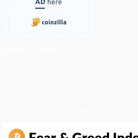
ติดตามเราบน Facebook
สภาวะตลาด (ความกลัว vs ความโลภ)