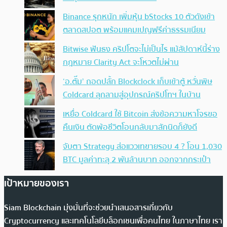
Binance รุกหนัก เพิ่มหุ้น bStocks 10 ตัวดังเข้า
ตลาดสปอต พร้อมแคมเปญฟรีค่าธรรมเนียม
Bitwise ฟันธง คริปโตจะไม่เป็นไร แม้สัปดาห์นี้ร่าง
กฎหมาย Clarity Act จะโหวตไม่ผ่าน
‘อ.ตั๊ม’ ถอดปลั้ก Blockclock เก็บเข้าตู้ หวั่นพิษ
Coldcard ลุกลามสู่อุปกรณ์คริปโทฯ ในบ้าน
เหยื่อ Coldcard ใช้ Bitcoin ส่งข้อความหาโจรขอ
คืนเงิน ตัดพ้อชีวิตโอนกลับมาสักนิดก็ยังดี
จับตา Strategy ส่อแววเทขายรอบ 4 ? โอน 1,030
BTC มูลค่าทะลุ 2 พันล้านบาท ออกจากกระเป๋า
เป้าหมายของเรา
Siam Blockchain มุ่งมั่นที่จะช่วยนำเสนอสารเกี่ยวกับ
Cryptocurrency และเทคโนโลยีบล็อกเชนเพื่อคนไทย ในภาษาไทย เรา