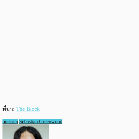
ที่มา:
The Block
onecoin
Sebastian Greenwood