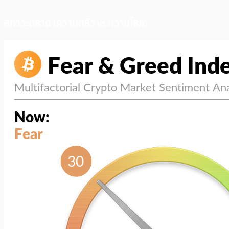
สภาวะตลาด (ความกลัว vs ความโลภ)