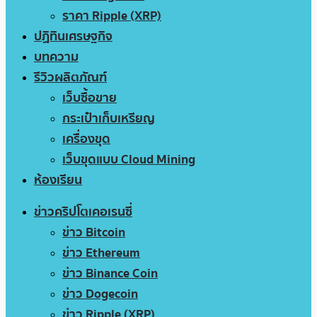
ราคา Ripple (XRP)
ปฏิทินเศรษฐกิจ
บทความ
รีวิวผลิตภัณฑ์
เว็บซื้อขาย
กระเป๋าเก็บเหรียญ
เครื่องขุด
เว็บขุดแบบ Cloud Mining
ห้องเรียน
ข่าวคริปโตเคอเรนซี่
ข่าว Bitcoin
ข่าว Ethereum
ข่าว Binance Coin
ข่าว Dogecoin
ข่าว Ripple (XRP)