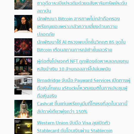
ซาอุดีอาระเบียประเดิมด้วยอสังหาริมทรัพย์ระดับ
สถาบัน
นักพัฒนา Bitcoin สารภาพไม่กล้าถือครอง
เหรียญเยอะเพราะกลัวความเสี่ยงด้านความ
ปลอดภัย
นักพัฒนาใช้ AI ตรวจพบบั๊กขั้นวิกฤต 85 จุดใน
Bitcoin เตือนสถานการณ์เข้าขั้นเลวร้าย
ผู้ก่อตั้งโปรเจกต์ NFT ถูกฟ้องข้อหาหลอกลงทุน
หลังนำเงิน 10 ล้านดอลลาร์ไปเล่นพนัน
Broadridge จับมือ Payward Services เปิดทางผู้
ถือหุ้นโทเคน xStocksโหวตลงมติในการประชุมผู้
ถือหุ้นจริง
Cashcat ขึ้นแท่นเหรียญมีมที่โตแรงที่สุดในเวลานี้
สัปดาห์เดียวพุ่งกว่า 150%
Western Union จับมือ Visa ลุยเปิดตัว
Stablecard ดันโอนเงินผ่าน Stablecoin