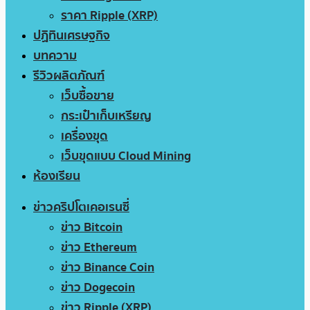
ราคา Ripple (XRP)
ปฏิทินเศรษฐกิจ
บทความ
รีวิวผลิตภัณฑ์
เว็บซื้อขาย
กระเป๋าเก็บเหรียญ
เครื่องขุด
เว็บขุดแบบ Cloud Mining
ห้องเรียน
ข่าวคริปโตเคอเรนซี่
ข่าว Bitcoin
ข่าว Ethereum
ข่าว Binance Coin
ข่าว Dogecoin
ข่าว Ripple (XRP)