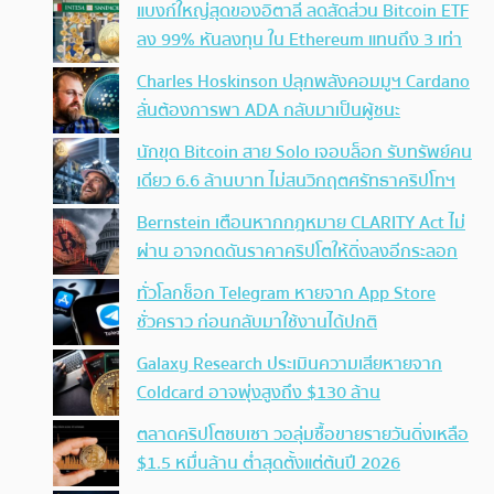
แบงก์ใหญ่สุดของอิตาลี ลดสัดส่วน Bitcoin ETF
ลง 99% หันลงทุน ใน Ethereum แทนถึง 3 เท่า
Charles Hoskinson ปลุกพลังคอมมูฯ Cardano
ลั่นต้องการพา ADA กลับมาเป็นผู้ชนะ
นักขุด Bitcoin สาย Solo เจอบล็อก รับทรัพย์คน
เดียว 6.6 ล้านบาท ไม่สนวิกฤตศรัทธาคริปโทฯ
Bernstein เตือนหากกฎหมาย CLARITY Act ไม่
ผ่าน อาจกดดันราคาคริปโตให้ดิ่งลงอีกระลอก
ทั่วโลกช็อก Telegram หายจาก App Store
ชั่วคราว ก่อนกลับมาใช้งานได้ปกติ
Galaxy Research ประเมินความเสียหายจาก
Coldcard อาจพุ่งสูงถึง $130 ล้าน
ตลาดคริปโตซบเซา วอลุ่มซื้อขายรายวันดิ่งเหลือ
$1.5 หมื่นล้าน ต่ำสุดตั้งแต่ต้นปี 2026