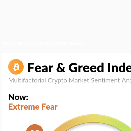
สภาวะตลาด (ความกลัว vs ความโลภ)