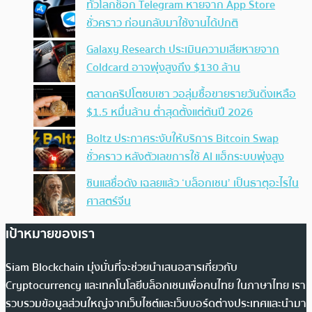
ทั่วโลกช็อก Telegram หายจาก App Store
ชั่วคราว ก่อนกลับมาใช้งานได้ปกติ
Galaxy Research ประเมินความเสียหายจาก
Coldcard อาจพุ่งสูงถึง $130 ล้าน
ตลาดคริปโตซบเซา วอลุ่มซื้อขายรายวันดิ่งเหลือ
$1.5 หมื่นล้าน ต่ำสุดตั้งแต่ต้นปี 2026
Boltz ประกาศระงับให้บริการ Bitcoin Swap
ชั่วคราว หลังตัวเลขการใช้ AI แฮ็กระบบพุ่งสูง
ซินแสชื่อดัง เฉลยแล้ว ‘บล็อกเชน’ เป็นธาตุอะไรใน
ศาสตร์จีน
เป้าหมายของเรา
Siam Blockchain มุ่งมั่นที่จะช่วยนำเสนอสารเกี่ยวกับ
Cryptocurrency และเทคโนโลยีบล็อกเชนเพื่อคนไทย ในภาษาไทย เรา
รวบรวมข้อมูลส่วนใหญ่จากเว็บไซต์และเว็บบอร์ดต่างประเทศและนำมา