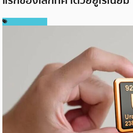
แรกของโลกที่ค้ำด้วยยูเรเนียม
ข่าวคริปโตเคอเรนซี่