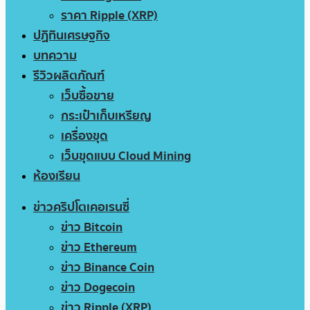
ราคา Ripple (XRP)
ปฏิทินเศรษฐกิจ
บทความ
รีวิวผลิตภัณฑ์
เว็บซื้อขาย
กระเป๋าเก็บเหรียญ
เครื่องขุด
เว็บขุดแบบ Cloud Mining
ห้องเรียน
ข่าวคริปโตเคอเรนซี่
ข่าว Bitcoin
ข่าว Ethereum
ข่าว Binance Coin
ข่าว Dogecoin
ข่าว Ripple (XRP)