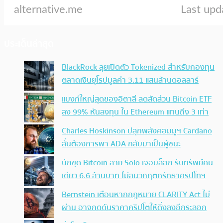
ประเด็นล่าสุด
BlackRock ลุยเปิดตัว Tokenized สำหรับกองทุน
ตลาดเงินยุโรปมูลค่า 3.11 แสนล้านดอลลาร์
แบงก์ใหญ่สุดของอิตาลี ลดสัดส่วน Bitcoin ETF
ลง 99% หันลงทุน ใน Ethereum แทนถึง 3 เท่า
Charles Hoskinson ปลุกพลังคอมมูฯ Cardano
ลั่นต้องการพา ADA กลับมาเป็นผู้ชนะ
นักขุด Bitcoin สาย Solo เจอบล็อก รับทรัพย์คน
เดียว 6.6 ล้านบาท ไม่สนวิกฤตศรัทธาคริปโทฯ
Bernstein เตือนหากกฎหมาย CLARITY Act ไม่
ผ่าน อาจกดดันราคาคริปโตให้ดิ่งลงอีกระลอก