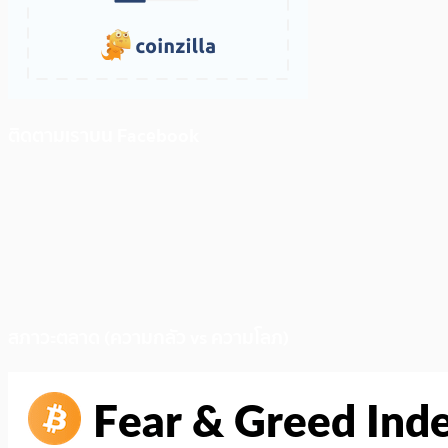
ติดตามเราบน Facebook
สภาวะตลาด (ความกลัว vs ความโลภ)