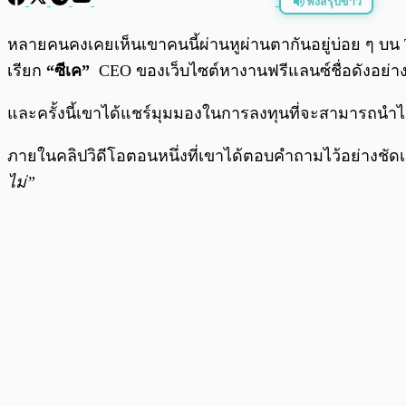
ฟังสรุปข่าว
พร้อมเล่น
หลายคนคงเคยเห็นเขาคนนี้ผ่านหูผ่านตากันอยู่บ่อย ๆ บน T
เรียก
“ซีเค”
CEO ของเว็บไซต์หางานฟรีแลนซ์ชื่อดังอย่า
และครั้งนี้เขาได้แชร์มุมมองในการลงทุนที่จะสามารถน
ภายในคลิปวิดีโอตอนหนึ่งที่เขาได้ตอบคำถามไว้อย่างชัด
ไม่”