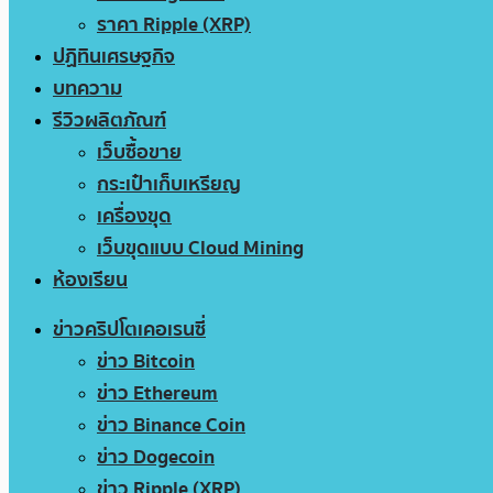
ราคา Ripple (XRP)
ปฏิทินเศรษฐกิจ
บทความ
รีวิวผลิตภัณฑ์
เว็บซื้อขาย
กระเป๋าเก็บเหรียญ
เครื่องขุด
เว็บขุดแบบ Cloud Mining
ห้องเรียน
ข่าวคริปโตเคอเรนซี่
ข่าว Bitcoin
ข่าว Ethereum
ข่าว Binance Coin
ข่าว Dogecoin
ข่าว Ripple (XRP)