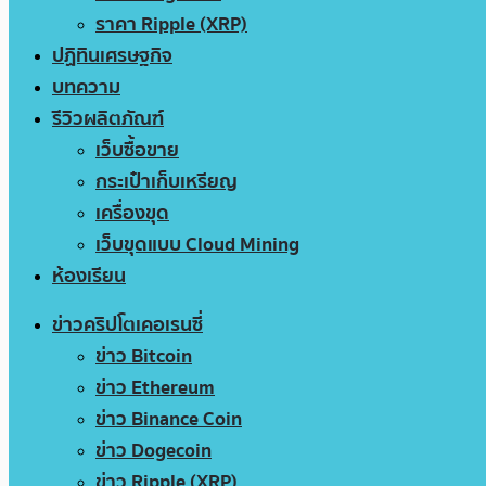
ราคา Ripple (XRP)
ปฏิทินเศรษฐกิจ
บทความ
รีวิวผลิตภัณฑ์
เว็บซื้อขาย
กระเป๋าเก็บเหรียญ
เครื่องขุด
เว็บขุดแบบ Cloud Mining
ห้องเรียน
ข่าวคริปโตเคอเรนซี่
ข่าว Bitcoin
ข่าว Ethereum
ข่าว Binance Coin
ข่าว Dogecoin
ข่าว Ripple (XRP)