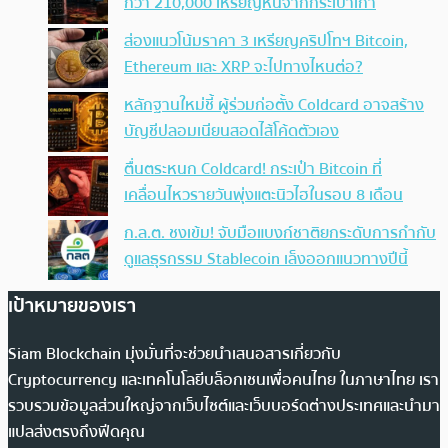
กว่า 210,000 เหรียญหนีจากกระเป๋าเก่า
ส่องแนวโน้มราคา 3 เหรียญคริปโทฯ Bitcoin,
Ethereum และ XRP จะไปทางไหนต่อ?
หลักฐานใหม่ชี้ ผู้ร่วมก่อตั้ง Coldcard อาจสร้าง
บัญชีปลอมเนียนสอดไส้โค้ดตัวเอง
ตื่นตระหนก Coldcard! กระเป๋า Bitcoin ที่
เคลื่อนไหวรายวันพุ่งแตะนิวไฮในรอบ 8 เดือน
ก.ล.ต. ชงเข้ม! จับมือแบงก์ชาติยกระดับการกำกับ
ดูแลธุรกรรม Stablecoin เล็งออกแนวทางปีนี้
เป้าหมายของเรา
Siam Blockchain มุ่งมั่นที่จะช่วยนำเสนอสารเกี่ยวกับ
Cryptocurrency และเทคโนโลยีบล็อกเชนเพื่อคนไทย ในภาษาไทย เรา
รวบรวมข้อมูลส่วนใหญ่จากเว็บไซต์และเว็บบอร์ดต่างประเทศและนำมา
แปลส่งตรงถึงฟีดคุณ