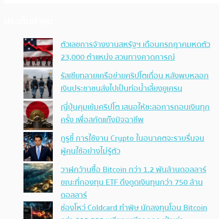
ประเด็นล่าสุด
ตัวเลขการจ้างงานสหรัฐฯ เดือนกรกฎาคมหดตัว
23,000 ตำแหน่ง สวนทางคาดการณ์
รัสเซียทลายเครือข่ายคริปโตเถื่อน หลังพบหลอก
เงินประชาชนส่งไปเป็นท่อน้ำเลี้ยงยูเครน
ญี่ปุ่นคุมเข้มคริปโต เสนอให้ชะลอการถอนเงินทุก
ครั้ง เพื่อสกัดแก๊งมิจฉาชีพ
กูรูชี้ การใช้งาน Crypto ในอนาคตจะราบรื่นจน
ผู้คนใช้อย่างไม่รู้ตัว
วาฬกว้านซื้อ Bitcoin กว่า 1.2 พันล้านดอลลาร์
ขณะที่กองทุน ETF ดึงดูดเงินทุนกว่า 750 ล้าน
ดอลลาร์
ช่องโหว่ Coldcard ทำพิษ นักลงทุนโอน Bitcoin