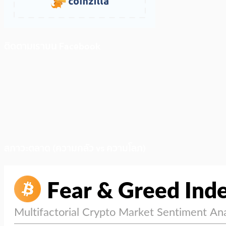
ติดตามเราบน Facebook
สภาวะตลาด (ความกลัว vs ความโลภ)