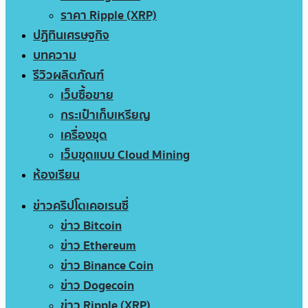
ราคา Ripple (XRP)
ปฏิทินเศรษฐกิจ
บทความ
รีวิวผลิตภัณฑ์
เว็บซื้อขาย
กระเป๋าเก็บเหรียญ
เครื่องขุด
เว็บขุดแบบ Cloud Mining
ห้องเรียน
ข่าวคริปโตเคอเรนซี่
ข่าว Bitcoin
ข่าว Ethereum
ข่าว Binance Coin
ข่าว Dogecoin
ข่าว Ripple (XRP)