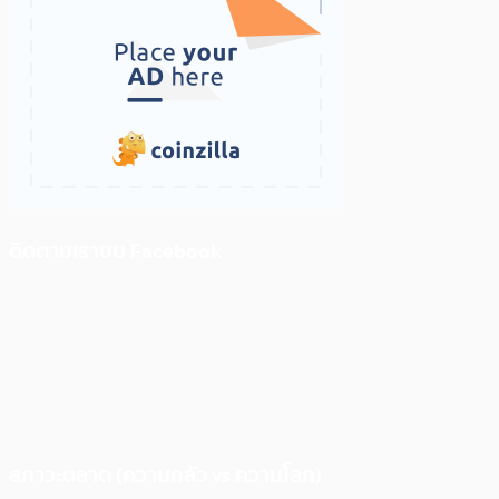
ติดตามเราบน Facebook
สภาวะตลาด (ความกลัว vs ความโลภ)