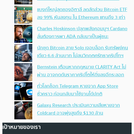
แบงก์ใหญ่สุดของอิตาลี ลดสัดส่วน Bitcoin ETF
ลง 99% หันลงทุน ใน Ethereum แทนถึง 3 เท่า
Charles Hoskinson ปลุกพลังคอมมูฯ Cardano
ลั่นต้องการพา ADA กลับมาเป็นผู้ชนะ
นักขุด Bitcoin สาย Solo เจอบล็อก รับทรัพย์คน
เดียว 6.6 ล้านบาท ไม่สนวิกฤตศรัทธาคริปโทฯ
Bernstein เตือนหากกฎหมาย CLARITY Act ไม่
ผ่าน อาจกดดันราคาคริปโตให้ดิ่งลงอีกระลอก
ทั่วโลกช็อก Telegram หายจาก App Store
ชั่วคราว ก่อนกลับมาใช้งานได้ปกติ
Galaxy Research ประเมินความเสียหายจาก
Coldcard อาจพุ่งสูงถึง $130 ล้าน
เป้าหมายของเรา