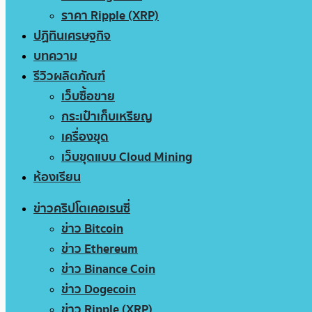
ราคา Ripple (XRP)
ปฏิทินเศรษฐกิจ
บทความ
รีวิวผลิตภัณฑ์
เว็บซื้อขาย
กระเป๋าเก็บเหรียญ
เครื่องขุด
เว็บขุดแบบ Cloud Mining
ห้องเรียน
ข่าวคริปโตเคอเรนซี่
ข่าว Bitcoin
ข่าว Ethereum
ข่าว Binance Coin
ข่าว Dogecoin
ข่าว Ripple (XRP)