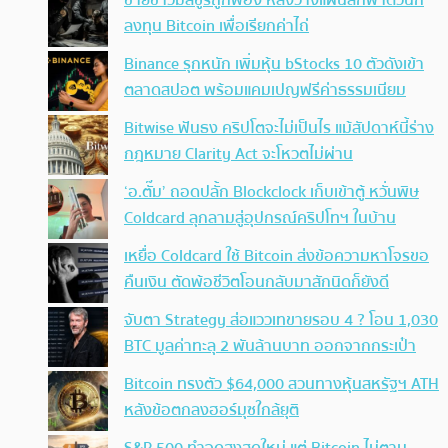
ชายชาวมิสซูรีถูกฟ้อง หลังวางแผนลักพาตัวนัก
ลงทุน Bitcoin เพื่อเรียกค่าไถ่
Binance รุกหนัก เพิ่มหุ้น bStocks 10 ตัวดังเข้า
ตลาดสปอต พร้อมแคมเปญฟรีค่าธรรมเนียม
Bitwise ฟันธง คริปโตจะไม่เป็นไร แม้สัปดาห์นี้ร่าง
กฎหมาย Clarity Act จะโหวตไม่ผ่าน
‘อ.ตั๊ม’ ถอดปลั้ก Blockclock เก็บเข้าตู้ หวั่นพิษ
Coldcard ลุกลามสู่อุปกรณ์คริปโทฯ ในบ้าน
เหยื่อ Coldcard ใช้ Bitcoin ส่งข้อความหาโจรขอ
คืนเงิน ตัดพ้อชีวิตโอนกลับมาสักนิดก็ยังดี
จับตา Strategy ส่อแววเทขายรอบ 4 ? โอน 1,030
BTC มูลค่าทะลุ 2 พันล้านบาท ออกจากกระเป๋า
Bitcoin ทรงตัว $64,000 สวนทางหุ้นสหรัฐฯ ATH
หลังข้อตกลงฮอร์มุซใกล้ยุติ