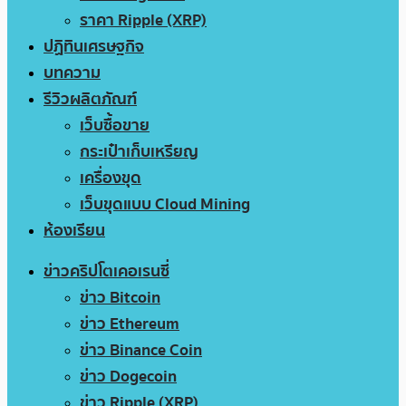
ราคา Ripple (XRP)
ปฏิทินเศรษฐกิจ
บทความ
รีวิวผลิตภัณฑ์
เว็บซื้อขาย
กระเป๋าเก็บเหรียญ
เครื่องขุด
เว็บขุดแบบ Cloud Mining
ห้องเรียน
ข่าวคริปโตเคอเรนซี่
ข่าว Bitcoin
ข่าว Ethereum
ข่าว Binance Coin
ข่าว Dogecoin
ข่าว Ripple (XRP)