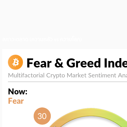
สภาวะตลาด (ความกลัว vs ความโลภ)