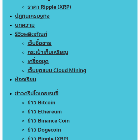
ราคา Ripple (XRP)
ปฏิทินเศรษฐกิจ
บทความ
รีวิวผลิตภัณฑ์
เว็บซื้อขาย
กระเป๋าเก็บเหรียญ
เครื่องขุด
เว็บขุดแบบ Cloud Mining
ห้องเรียน
ข่าวคริปโตเคอเรนซี่
ข่าว Bitcoin
ข่าว Ethereum
ข่าว Binance Coin
ข่าว Dogecoin
ข่าว Ripple (XRP)