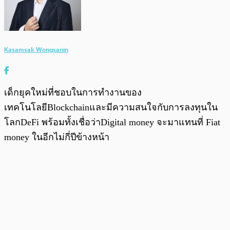
Kasamsak Wongsanin
เด็กยุคใหม่ที่ชอบในการทำงานของ
เทคโนโลยีBlockchainและมีความสนใจกับการลงทุนใน
โลกDeFi พร้อมทั้งเชื่อว่าDigital money จะมาแทนที่ Fiat
money ในอีกไม่กี่ปีข้างหน้า