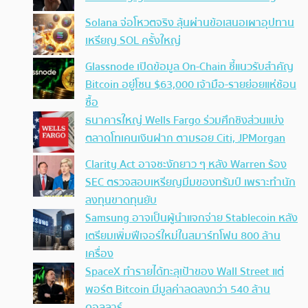
Solana จ่อโหวตจริง ลุ้นผ่านข้อเสนอเผาอุปทาน
เหรียญ SOL ครั้งใหญ่
Glassnode เปิดข้อมูล On-Chain ชี้แนวรับสำคัญ
Bitcoin อยู่โซน $63,000 เจ้ามือ-รายย่อยแห่ช้อน
ซื้อ
ธนาคารใหญ่ Wells Fargo ร่วมศึกชิงส่วนแบ่ง
ตลาดโทเคนเงินฝาก ตามรอย Citi, JPMorgan
Clarity Act อาจชะงักยาว ๆ หลัง Warren ร้อง
SEC ตรวจสอบเหรียญมีมของทรัมป์ เพราะทำนัก
ลงทุนขาดทุนยับ
Samsung อาจเป็นผู้นำแจกจ่าย Stablecoin หลัง
เตรียมเพิ่มฟีเจอร์ใหม่ในสมาร์ทโฟน 800 ล้าน
เครื่อง
SpaceX ทำรายได้ทะลุเป้าของ Wall Street แต่
พอร์ต Bitcoin มีมูลค่าลดลงกว่า 540 ล้าน
ดอลลาร์