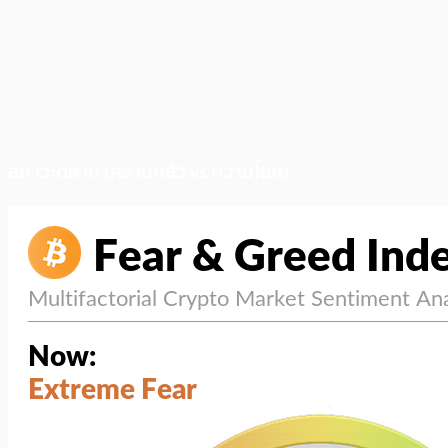
สภาวะตลาด (ความกลัว vs ความโลภ)