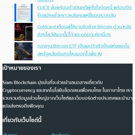
CLICX ลั่นพร้อมดำเนินคดีผู้ตั้งใจบิดหนี้ พร้อมปิด
รับสมัครชั่วคราวหลังคนแห่ยื่นจนระบบล้น
Coldcard เตือนผู้ใช้งานรีบย้าย Bitcoin ด่วน หลัง
ช่องโหว่ยังอุดไม่ได้ และถูกเจาะต่อเนื่อง
กองทุน Bitcoin ETF เจ๊งและปิดตัวเป็นแห่งแรกใน
สหรัฐหลังเงินทุนไหลออกไปฝั่ง AI
เป้าหมายของเรา
Siam Blockchain มุ่งมั่นที่จะช่วยนำเสนอสารเกี่ยวกับ
Cryptocurrency และเทคโนโลยีบล็อกเชนเพื่อคนไทย ในภาษาไทย เรา
รวบรวมข้อมูลส่วนใหญ่จากเว็บไซต์และเว็บบอร์ดต่างประเทศและนำมา
แปลส่งตรงถึงฟีดคุณ
เกี่ยวกับเว็บไซต์นี้