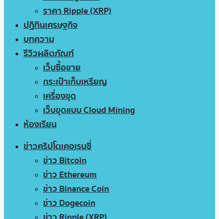
ราคา Ripple (XRP)
ปฏิทินเศรษฐกิจ
บทความ
รีวิวผลิตภัณฑ์
เว็บซื้อขาย
กระเป๋าเก็บเหรียญ
เครื่องขุด
เว็บขุดแบบ Cloud Mining
ห้องเรียน
ข่าวคริปโตเคอเรนซี่
ข่าว Bitcoin
ข่าว Ethereum
ข่าว Binance Coin
ข่าว Dogecoin
ข่าว Ripple (XRP)