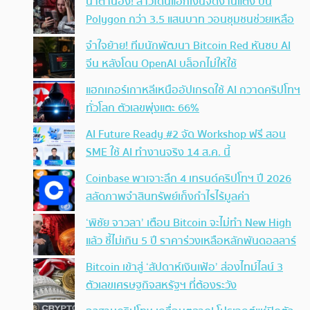
น้ำตานอง! สาวโดนแฮกเงินจัดงานแต่ง บน
Polygon กว่า 3.5 แสนบาท วอนชุมชนช่วยเหลือ
จำใจย้าย! ทีมนักพัฒนา Bitcoin Red หันซบ AI
จีน หลังโดน OpenAI บล็อกไม่ให้ใช้
แฮกเกอร์เกาหลีเหนืออัปเกรดใช้ AI กวาดคริปโทฯ
ทั่วโลก ตัวเลขพุ่งแตะ 66%
AI Future Ready #2 จัด Workshop ฟรี สอน
SME ใช้ AI ทำงานจริง 14 ส.ค. นี้
Coinbase พาเจาะลึก 4 เทรนด์คริปโทฯ ปี 2026
สลัดภาพจำสินทรัพย์เก็งกำไรไร้มูลค่า
‘พิชัย จาวลา’ เตือน Bitcoin จะไม่ทำ New High
แล้ว ชี้ไม่เกิน 5 ปี ราคาร่วงเหลือหลักพันดอลลาร์
Bitcoin เข้าสู่ ‘สัปดาห์เงินเฟ้อ’ ส่องไทม์ไลน์ 3
ตัวเลขเศรษฐกิจสหรัฐฯ ที่ต้องระวัง