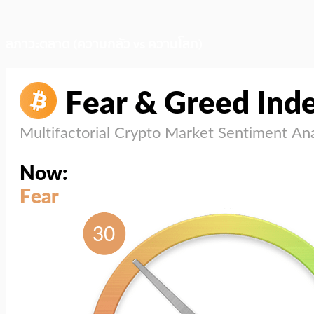
สภาวะตลาด (ความกลัว vs ความโลภ)