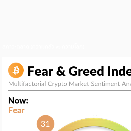
สภาวะตลาด (ความกลัว vs ความโลภ)