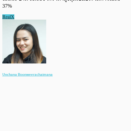
37%
RealX
Unchana Boonweerachaimana