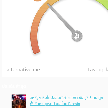
ประเด็นล่าสุด
สหรัฐฯ เริ่มไม่ปลอดภัย? ชายชาวมิสซูรี 3 คน ถูก
ตั้งข้อหาบุกรุกบ้านขโมย Bitcoin