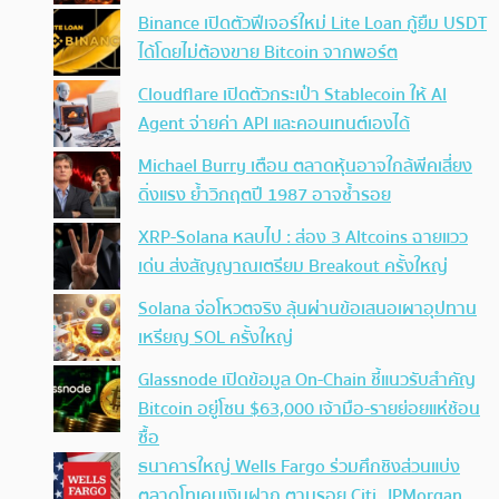
Binance เปิดตัวฟีเจอร์ใหม่ Lite Loan กู้ยืม USDT
ได้โดยไม่ต้องขาย Bitcoin จากพอร์ต
Cloudflare เปิดตัวกระเป๋า Stablecoin ให้ AI
Agent จ่ายค่า API และคอนเทนต์เองได้
Michael Burry เตือน ตลาดหุ้นอาจใกล้พีคเสี่ยง
ดิ่งแรง ย้ำวิกฤตปี 1987 อาจซ้ำรอย
XRP-Solana หลบไป : ส่อง 3 Altcoins ฉายแวว
เด่น ส่งสัญญาณเตรียม Breakout ครั้งใหญ่
Solana จ่อโหวตจริง ลุ้นผ่านข้อเสนอเผาอุปทาน
เหรียญ SOL ครั้งใหญ่
Glassnode เปิดข้อมูล On-Chain ชี้แนวรับสำคัญ
Bitcoin อยู่โซน $63,000 เจ้ามือ-รายย่อยแห่ช้อน
ซื้อ
ธนาคารใหญ่ Wells Fargo ร่วมศึกชิงส่วนแบ่ง
ตลาดโทเคนเงินฝาก ตามรอย Citi, JPMorgan