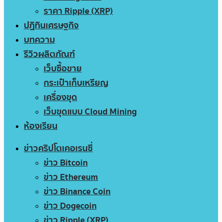
ราคา Ripple (XRP)
ปฏิทินเศรษฐกิจ
บทความ
รีวิวผลิตภัณฑ์
เว็บซื้อขาย
กระเป๋าเก็บเหรียญ
เครื่องขุด
เว็บขุดแบบ Cloud Mining
ห้องเรียน
ข่าวคริปโตเคอเรนซี่
ข่าว Bitcoin
ข่าว Ethereum
ข่าว Binance Coin
ข่าว Dogecoin
ข่าว Ripple (XRP)