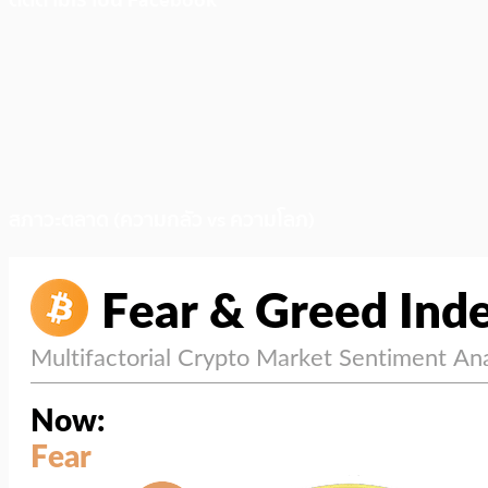
ติดตามเราบน Facebook
สภาวะตลาด (ความกลัว vs ความโลภ)