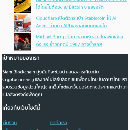
ได้โดยไม่ต้องขาย Bitcoin จากพอร์ต
Cloudflare เปิดตัวกระเป๋า Stablecoin ให้ AI
Agent จ่ายค่า API และคอนเทนต์เองได้
Michael Burry เตือน ตลาดหุ้นอาจใกล้พีคเสี่ยง
ดิ่งแรง ย้ำวิกฤตปี 1987 อาจซ้ำรอย
เป้าหมายของเรา
Siam Blockchain มุ่งมั่นที่จะช่วยนำเสนอสารเกี่ยวกับ
Cryptocurrency และเทคโนโลยีบล็อกเชนเพื่อคนไทย ในภาษาไทย เรา
รวบรวมข้อมูลส่วนใหญ่จากเว็บไซต์และเว็บบอร์ดต่างประเทศและนำมา
แปลส่งตรงถึงฟีดคุณ
เกี่ยวกับเว็บไซต์นี้
ทีมงาน
ติดต่อเรา