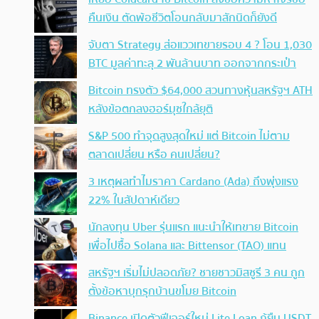
คืนเงิน ตัดพ้อชีวิตโอนกลับมาสักนิดก็ยังดี
จับตา Strategy ส่อแววเทขายรอบ 4 ? โอน 1,030
BTC มูลค่าทะลุ 2 พันล้านบาท ออกจากกระเป๋า
Bitcoin ทรงตัว $64,000 สวนทางหุ้นสหรัฐฯ ATH
หลังข้อตกลงฮอร์มุซใกล้ยุติ
S&P 500 ทำจุดสูงสุดใหม่ แต่ Bitcoin ไม่ตาม
ตลาดเปลี่ยน หรือ คนเปลี่ยน?
3 เหตุผลทำไมราคา Cardano (Ada) ถึงพุ่งแรง
22% ในสัปดาห์เดียว
นักลงทุน Uber รุ่นแรก แนะนำให้เทขาย Bitcoin
เพื่อไปซื้อ Solana และ Bittensor (TAO) แทน
สหรัฐฯ เริ่มไม่ปลอดภัย? ชายชาวมิสซูรี 3 คน ถูก
ตั้งข้อหาบุกรุกบ้านขโมย Bitcoin
Binance เปิดตัวฟีเจอร์ใหม่ Lite Loan กู้ยืม USDT