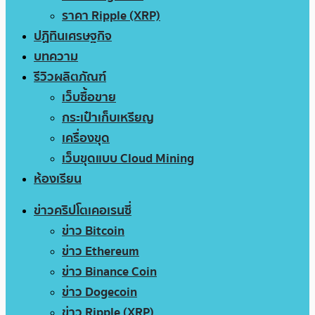
ราคา Ripple (XRP)
ปฏิทินเศรษฐกิจ
บทความ
รีวิวผลิตภัณฑ์
เว็บซื้อขาย
กระเป๋าเก็บเหรียญ
เครื่องขุด
เว็บขุดแบบ Cloud Mining
ห้องเรียน
ข่าวคริปโตเคอเรนซี่
ข่าว Bitcoin
ข่าว Ethereum
ข่าว Binance Coin
ข่าว Dogecoin
ข่าว Ripple (XRP)